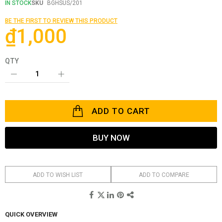
the
IN STOCK
SKU
BGHSUS/201
beginning
of
BE THE FIRST TO REVIEW THIS PRODUCT
the
₫1,000
images
gallery
QTY
ADD TO CART
BUY NOW
ADD TO WISH LIST
ADD TO COMPARE
QUICK OVERVIEW