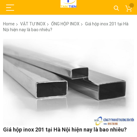
Home
VẬT TƯ INOX
ỐNG HỘP INOX
Giá hộp inox 201 tại Hà
Nội hiện nay là bao nhiêu?
Skip
to
the
end
of
the
images
gallery
Skip
Giá hộp inox 201 tại Hà Nội hiện nay là bao nhiêu?
to