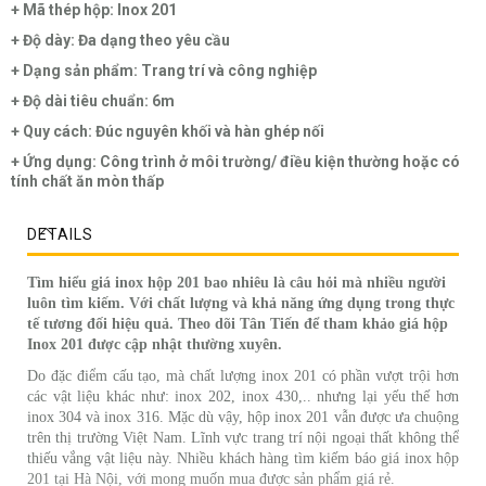
+ Mã thép hộp: Inox 201
+ Độ dày: Đa dạng theo yêu cầu
+ Dạng sản phẩm: Trang trí và công nghiệp
+ Độ dài tiêu chuẩn: 6m
+ Quy cách: Đúc nguyên khối và hàn ghép nối
+ Ứng dụng: Công trình ở môi trường/ điều kiện thường hoặc có
tính chất ăn mòn thấp
DETAILS
Tìm hiểu giá inox hộp 201 bao nhiêu là câu hỏi mà nhiều người
luôn tìm kiếm. Với chất lượng và khả năng ứng dụng trong thực
tế tương đối hiệu quả. Theo dõi Tân Tiến để tham khảo giá hộp
Inox 201 được cập nhật thường xuyên.
Do đặc điểm cấu tạo, mà chất lượng inox 201 có phần vượt trội hơn
các vật liệu khác như: inox 202, inox 430,.. nhưng lại yếu thế hơn
inox 304 và inox 316. Mặc dù vậy, hộp inox 201 vẫn được ưa chuộng
trên thị trường Việt Nam. Lĩnh vực trang trí nội ngoại thất không thể
thiếu vắng vật liệu này. Nhiều khách hàng tìm kiếm báo giá inox hộp
201 tại Hà Nội, với mong muốn mua được sản phẩm giá rẻ.