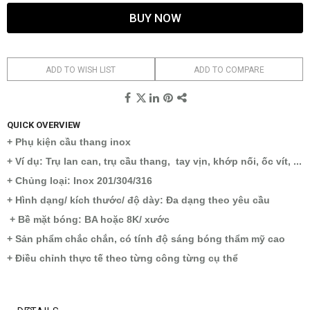
BUY NOW
ADD TO WISH LIST
ADD TO COMPARE
QUICK OVERVIEW
+ Phụ kiện cầu thang inox
+ Ví dụ: Trụ lan can, trụ cầu thang, tay vịn, khớp nối, ốc vít, ...
+ Chủng loại: Inox 201/304/316
+ Hình dạng/ kích thước/ độ dày: Đa dạng theo yêu cầu
+ Bề mặt bóng: BA hoặc 8K/ xước
+ Sản phẩm chắc chắn, có tính độ sáng bóng thẩm mỹ cao
+ Điều chỉnh thực tế theo từng công từng cụ thể