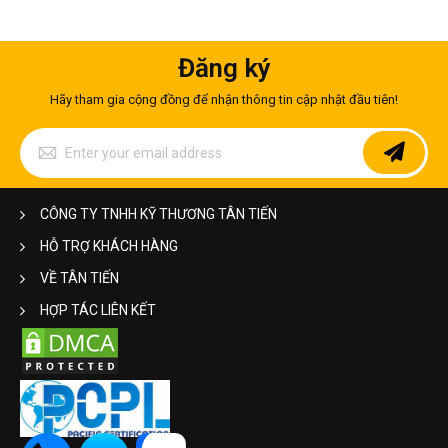
Đăng ký
Hãy tham gia cộng đồng để nhận thông tin cập nhật đầu tiên!
Sign
Up
for
Our
Newsletter:
CÔNG TY TNHH KỸ THƯƠNG TÂN TIẾN
HỖ TRỢ KHÁCH HÀNG
VỀ TÂN TIẾN
HỢP TÁC LIÊN KẾT
Trụ cầu thang
Trụ cầu thang là phụ kiện chính để nâng đỡ cho cầu thang.
Nhờ có nó, mà các thanh inox của cầu thang được kẹp chặt,
định vị tốt hơn và không lo bị vỡ, hay lan can inox thêm chắc
chắn. Hiện nay, trên thị trường có rất nhiều chủng loại trụ cầu
thang inox… Hàng Xuất xứ ở trong nước hay nhập khẩu với