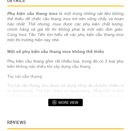
DETAILS
Phụ kiện cầu thang inox
là một trong những vật liệu không
thể thiếu để chiếc cầu thang inox trở nên vững chắc và hoàn
hảo nhất. Thế nhưng, mua được các phụ kiện chất lượng,
chính hãng và giá tốt thì không phải là một việc đơn giản.
Cùng Inox Tân Tiến tìm hiểu về các phụ kiện cầu thang inox
trên thị trường hiện nay nhé.
Một số phụ kiện cầu thang inox không thể thiếu
Phụ kiện cầu thang gồm rất nhiều loại, trong đó có 3 loại phụ
kiện không nào thiếu khi xây dựng cầu thang.
Trụ cái cầu thang
Trụ cái cầu thang inox được sử dụng rộng rãi và luôn chiếm vị
trí quan trọng. Thể hiện được sự sang trọng, đẳng cấp và làm
cho những người mê nội thất thỏa mãn được niềm đam mê
của mình.
MORE VIEW
REVIEWS