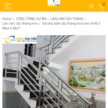
Home
CÔNG TRÌNH, DỰ ÁN
LAN CAN CẦU THANG
Lan can, cầu thang inox
Giá phụ kiện cầu thang inox bao nhiêu?
Mua ở đâu?
Skip
to
the
end
of
the
images
gallery