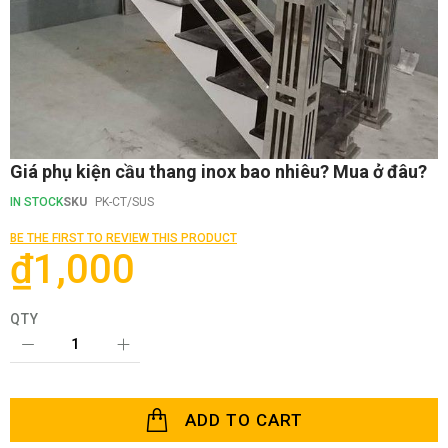
Skip
Giá phụ kiện cầu thang inox bao nhiêu? Mua ở đâu?
to
the
IN STOCK
SKU
PK-CT/SUS
beginning
of
BE THE FIRST TO REVIEW THIS PRODUCT
the
₫1,000
images
gallery
QTY
ADD TO CART