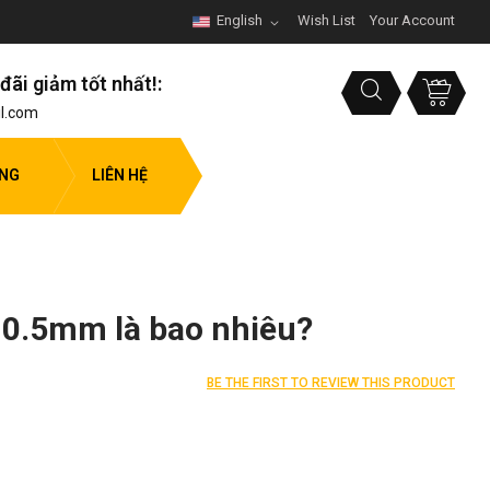
English
Wish List
Your Account
đãi giảm tốt nhất!:
l.com
ỤNG
LIÊN HỆ
 0.5mm là bao nhiêu?
BE THE FIRST TO REVIEW THIS PRODUCT