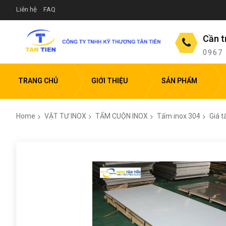
Liên hệ
FAQ
Cần t
0967
TRANG CHỦ
GIỚI THIỆU
SẢN PHẨM
Home
VẬT TƯ INOX
TẤM CUỘN INOX
Tấm inox 304
Giá 
Skip
to
the
end
of
the
images
gallery