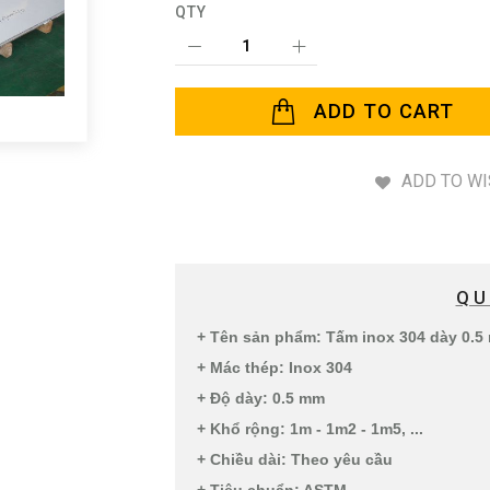
QTY
ADD TO CART
ADD TO WI
QU
+ Tên sản phẩm: Tấm inox 304 dày 0.5
+ Mác thép: Inox 304
+ Độ dày: 0.5 mm
+ Khổ rộng: 1m - 1m2 - 1m5, ...
+ Chiều dài: Theo yêu cầu