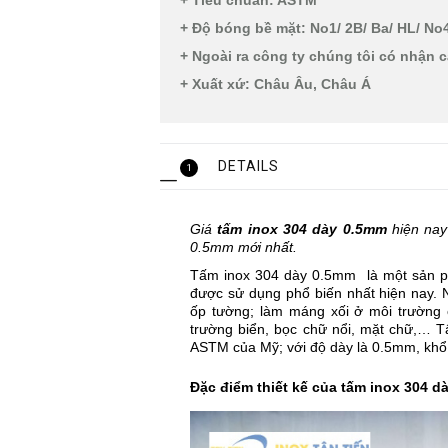
+ Tiêu chuẩn: ASTM
+ Độ bóng bề mặt: No1/ 2B/ Ba/ HL/ No4/
+ Ngoài ra công ty chúng tôi có nhận 
+ Xuất xứ: Châu Âu, Châu Á
DETAILS
1
Giá
tấm inox 304 dày 0.5mm
hiện nay 
0.5mm mới nhất.
Tấm inox 304 dày 0.5mm là một sản ph
được sử dụng phổ biến nhất hiện nay.
ốp tường; làm máng xối ở môi trường 
trường biển, bọc chữ nổi, mặt chữ,… 
ASTM của Mỹ; với độ dày là 0.5mm, khổ
Đặc điểm thiết kế của tấm inox 304 d