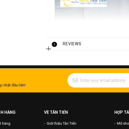
REVIEWS
2
p nhật đầu tiên!
CH HÀNG
VỀ TÂN TIẾN
HỢP TÁ
t hàng
Giới thiệu Tân Tiến
Mở shop