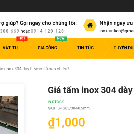
rợ giúp? Gọi ngay cho chúng tôi:
Nhận ngay ưu 
 388 669
0914 128 128
inoxtantien@gmai
hoặc
HOT
NEW
VẬT TƯ
GIA CÔNG
TIN TỨC
TUYỂN D
tấm inox 304 dày 0.5mm là bao nhiêu?
Giá tấm inox 304 dày
IN STOCK
SKU
G-TSUS/304-0.5mm
₫1,000