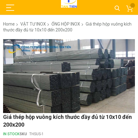
Home
VẬT TƯ INOX
ỐNG HỘP INOX
Giá thép hộp vuông kích
thước đầy đủ từ 10x10 đến 200x200
Skip
to
the
end
of
the
images
gallery
Skip
Giá thép hộp vuông kích thước đầy đủ từ 10x10 đến
to
200x200
the
beginning
IN STOCK
SKU
THSUS-1
of