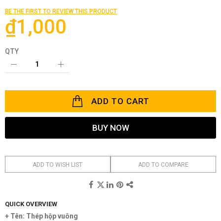
the
BE THE FIRST TO REVIEW THIS PRODUCT
images
₫1,000
gallery
QTY
ADD TO CART
BUY NOW
ADD TO WISH LIST
ADD TO COMPARE
QUICK OVERVIEW
+ Tên: Thép hộp vuông