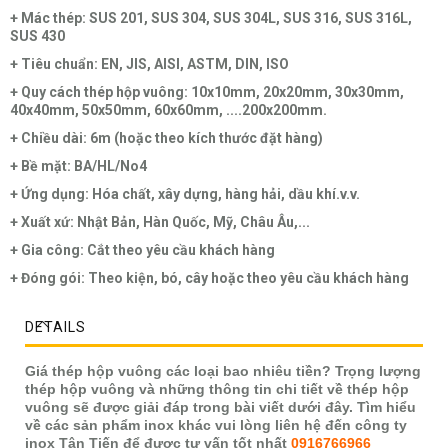
+ Mác thép: SUS 201, SUS 304, SUS 304L, SUS 316, SUS 316L,
SUS 430
+ Tiêu chuẩn: EN, JIS, AISI, ASTM, DIN, ISO
+ Quy cách thép hộp vuông: 10x10mm, 20x20mm, 30x30mm,
40x40mm, 50x50mm, 60x60mm, ....200x200mm.
+ Chiều dài: 6m (hoặc theo kích thước đặt hàng)
+ Bề mặt: BA/HL/No4
+ Ứng dụng: Hóa chất, xây dựng, hàng hải, dầu khí.v.v.
+ Xuất xứ: Nhật Bản, Hàn Quốc, Mỹ, Châu Âu,...
+ Gia công: Cắt theo yêu cầu khách hàng
+ Đóng gói: Theo kiện, bó, cây hoặc theo yêu cầu khách hàng
DETAILS
Giá thép hộp vuông các loại bao nhiêu tiền? Trọng lượng
thép hộp vuông và những thông tin chi tiết về thép hộp
vuông sẽ được giải đáp trong bài viết dưới đây. Tìm hiểu
về các sản phẩm inox khác vui lòng liên hệ đến công ty
inox Tân Tiến để được tư vấn tốt nhất
0916766966