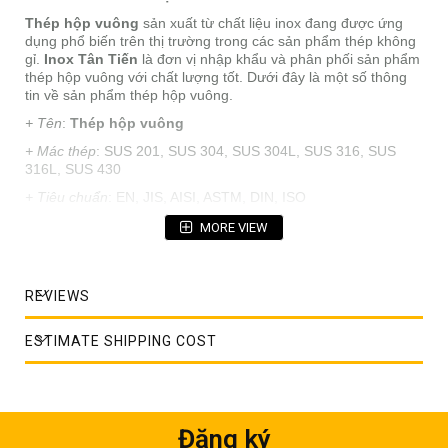
Thép hộp vuông
sản xuất từ chất liệu inox đang được ứng
dụng phổ biến trên thị trường trong các sản phẩm thép không
gỉ.
Inox Tân Tiến
là đơn vị nhập khẩu và phân phối sản phẩm
thép hộp vuông với chất lượng tốt. Dưới đây là một số thông
tin về sản phẩm thép hộp vuông.
+ Tên
:
Thép hộp vuông
+ Mác thép
: SUS 201, SUS 304, SUS 304L, SUS 316, SUS
316L, SUS 430
+ Tiêu chuẩn
: EN, JIS, AISI, ASTM, DIN, ISO
+ Quy cách thép hộp vuông
: 10x10mm, 20x20mm, 30x30mm,
MORE VIEW
40x40mm, 50x50mm, 60x60mm, ....200x200mm.
+ Chiều dài
: 6m (hoặc theo kích thước đặt hàng)
REVIEWS
+ Bề mặt
: BA/HL/No4
+ Ứng dụng
: Hóa chất, xây dựng, hàng hải, dầu khí.v.v.
ESTIMATE SHIPPING COST
+ Xuất xứ
: Nhật Bản, Hàn Quốc, Mỹ, Châu Âu,...
+ Gia công
: Cắt theo yêu cầu khách hàng
+ Đóng gói
: Theo kiện, bó, cây hoặc theo yêu cầu khách hàng
Đăng ký