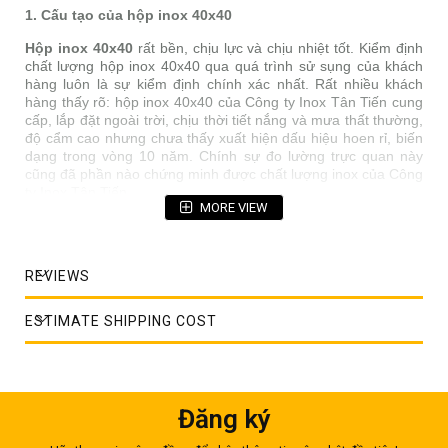
1. Cấu tạo của hộp inox 40x40
Hộp inox 40x40
rất bền, chịu lực và chịu nhiệt tốt. Kiểm định
chất lượng hộp inox 40x40 qua quá trình sử sụng của khách
hàng luôn là sự kiểm định chính xác nhất. Rất nhiều khách
hàng thấy rõ: hộp inox 40x40 của Công ty Inox Tân Tiến cung
cấp, lắp đặt ngoài trời, chịu thời tiết nắng và mưa thất thường,
độ cẩm cao nhưng chưa thấy xuất hiện dấu hiệu hoen rỉ, biến
dạng trong vòng 10 năm. Chính sự đo lường trực quan này
cũng đã phần nào chứng minh được chất lượng inox của Công
ty Inox Tân Tiến.
MORE VIEW
REVIEWS
ESTIMATE SHIPPING COST
Đăng ký