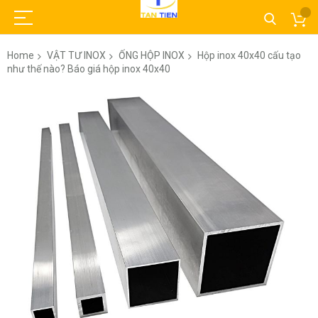
Home
VẬT TƯ INOX
ỐNG HỘP INOX
Hộp inox 40x40 cấu tạo
như thế nào? Báo giá hộp inox 40x40
Skip
to
the
end
of
the
images
gallery