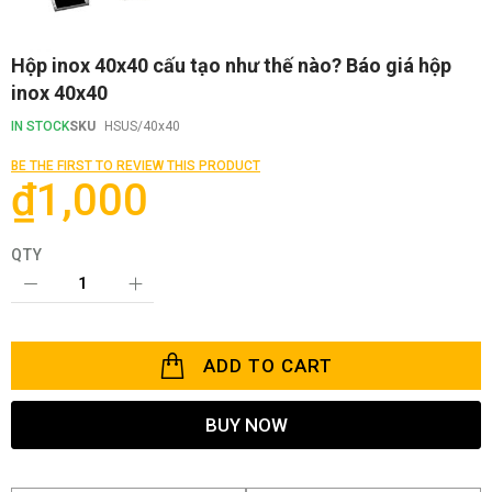
Skip
Hộp inox 40x40 cấu tạo như thế nào? Báo giá hộp
to
inox 40x40
the
beginning
IN STOCK
SKU
HSUS/40x40
of
the
BE THE FIRST TO REVIEW THIS PRODUCT
images
₫1,000
gallery
QTY
ADD TO CART
BUY NOW