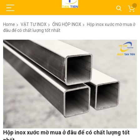
Home
VẬT TƯ INOX
ỐNG HỘP INOX
Hộp inox xước mờ mua ở
đâu để có chất lượng tốt nhất
Skip
to
the
end
of
the
images
gallery
Skip
Hộp inox xước mờ mua ở đâu để có chất lượng tốt
to