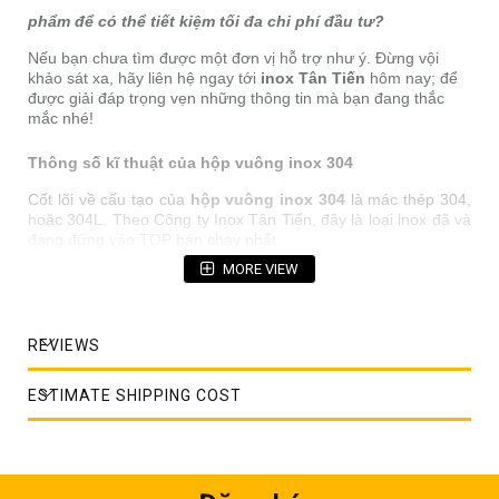
phẩm để có thể tiết kiệm tối đa chi phí đầu tư?
Nếu bạn chưa tìm được một đơn vị hỗ trợ như ý. Đừng vội
khảo sát xa, hãy liên hệ ngay tới
inox Tân Tiến
hôm nay; để
được giải đáp trọng vẹn những thông tin mà bạn đang thắc
mắc nhé!
Thông số kĩ thuật của hộp vuông inox 304
Cốt lõi về cấu tạo của
hộp vuông inox 304
là mác thép 304,
hoặc 304L. Theo Công ty Inox Tân Tiến, đây là loại inox đã và
đang đứng vào TOP bán chạy nhất.
MORE VIEW
Sau đây là những thông số chi tiết về hộp vuông inox 304 mà
Công ty Inox Tân Tiến đang kinh doanh:
Về thành phần hóa học của hộp vuông inox 304:
REVIEWS
Loại
C
Si
Mn
P
S
Ni
Cr
ESTIMATE SHIPPING COST
Hộp
0.08
1.00
2.00
0.045
0.030
8.00
17.0
vuông
max
10.00
19.0
inox
304