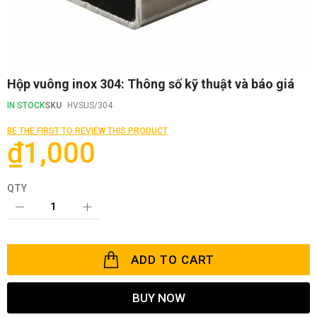
Skip
Hộp vuông inox 304: Thông số kỹ thuật và báo giá
to
the
IN STOCK
SKU
HVSUS/304
beginning
of
BE THE FIRST TO REVIEW THIS PRODUCT
the
₫1,000
images
gallery
QTY
ADD TO CART
BUY NOW