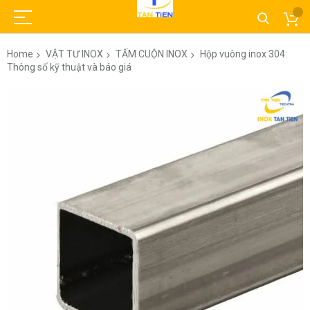
Home
VẬT TƯ INOX
TẤM CUỘN INOX
Hộp vuông inox 304:
Thông số kỹ thuật và báo giá
Skip
to
the
end
of
the
images
gallery