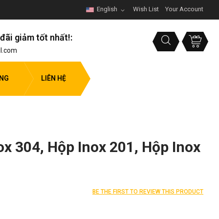
English
Wish List
Your Account
đãi giảm tốt nhất!:
l.com
ỤNG
LIÊN HỆ
nox 304, Hộp Inox 201, Hộp Inox
BE THE FIRST TO REVIEW THIS PRODUCT