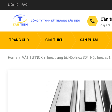
Liên hệ
FAQ
Cần t
0967
TRANG CHỦ
GIỚI THIỆU
SẢN PHẨM
Home
VẬT TƯ INOX
Inox trang trí, Hộp Inox 304, Hộp Inox 201
Skip
to
the
end
of
the
images
gallery