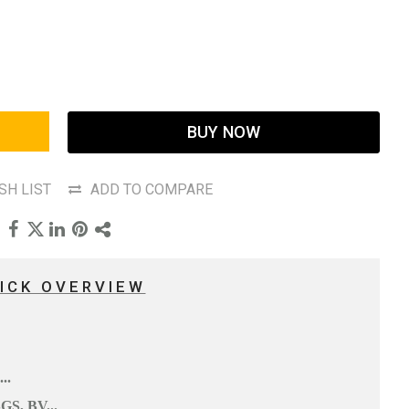
BUY NOW
SH LIST
ADD TO COMPARE
ICK OVERVIEW
..
GS, BV...