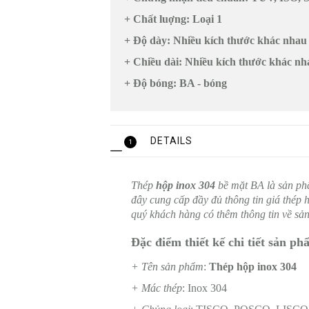
+ Chất luợng: Loại 1
+ Độ dày: Nhiều kích thước khác nhau
+ Chiều dài: Nhiều kích thước khác nh
+ Độ bóng: BA - bóng
DETAILS
1
Thép
hộp inox 304
bề mặt BA
là sản ph
đây cung cấp đầy đủ thông tin giá thép 
quý khách hàng có thêm thông tin về sả
Đặc điểm thiết kế chi tiết sản p
+ Tên sản phẩm
:
Thép hộp inox 304
+ Mác thép
: Inox 304