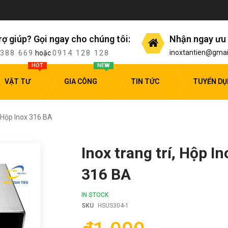
rợ giúp? Gọi ngay cho chúng tôi:
Nhận ngay ưu 
 388 669
0914 128 128
inoxtantien@gmai
hoặc
HOT
NEW
VẬT TƯ
GIA CÔNG
TIN TỨC
TUYỂN D
, Hộp Inox 316 BA
Inox trang trí, Hộp I
316 BA
IN STOCK
SKU
HSUS304-1