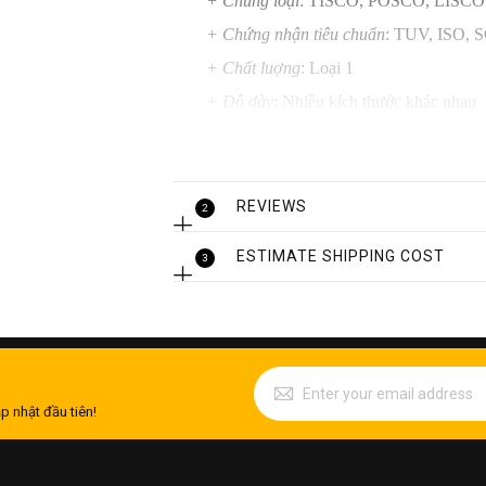
+ Chủng loại
: TISCO, POSCO, LISCO.
+ Chứng nhận tiêu chuẩn
: TUV, ISO, S
+ Chất luợng
: Loại 1
+ Độ dày
: Nhiều kích thước khác nhau
+ Chiều dài
: Nhiều kích thước khác nha
+ Độ bóng/ bề mặt
: BA - bóng
REVIEWS
2
ESTIMATE SHIPPING COST
3
p nhật đầu tiên!