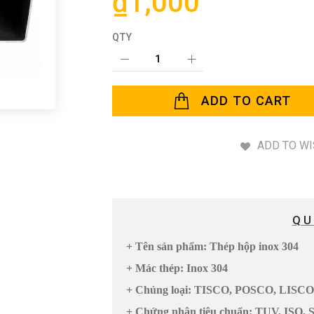
₫1,000
QTY
ADD TO CART
ADD TO WI
QU
+ Tên sản phẩm: Thép hộp inox 304
+ Mác thép: Inox 304
+ Chủng loại: TISCO, POSCO, LISCO.
+ Chứng nhận tiêu chuẩn: TUV, ISO, S