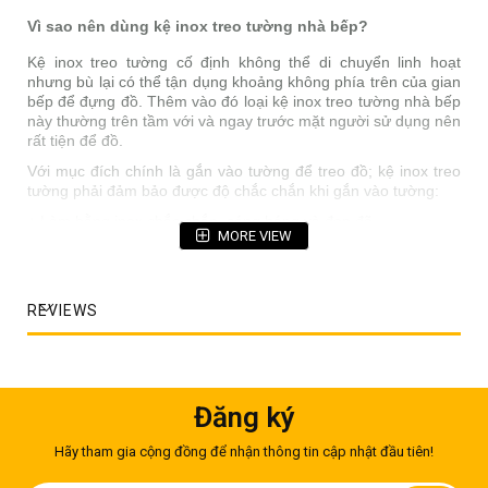
Vì sao nên dùng kệ inox treo tường nhà bếp?
Kệ inox treo tường cố định không thể di chuyển linh hoạt
nhưng bù lại có thể tận dụng khoảng không phía trên của gian
bếp để đựng đồ. Thêm vào đó loại kệ inox treo tường nhà bếp
này thường trên tầm với và ngay trước mặt người sử dụng nên
rất tiện để đồ.
Với mục đích chính là gắn vào tường để treo đồ; kệ inox treo
tường phải đảm bảo được độ chắc chắn khi gắn vào tường:
+ Làm bằng inox chắc chắn, sáng bóng và đẹp đẽ
MORE VIEW
+ Lớp inox dày, độ bền cao chứ không mỏng như hàng gia
dụng
+ Bắt vít vào tường chắc chắn, các trụ đầy đủ để chịu được
REVIEWS
sức nặng
+ Kệ song đựng đồ lớn, đặc biệt hữu dụng để ráo nước các
dụng cụ
+ Kệ phẳng đựng được đồ có kích thước bé mà không lo bị rơi
Đăng ký
Kệ inox treo tường nhà bếp có những loại nào?
Hãy tham gia cộng đồng để nhận thông tin cập nhật đầu tiên!
Có hai dòng kệ inox nhà bếp chính: Thứ nhất là kệ inox tủ bếp
gắn trực tiếp vào tường, có thể dùng thay thế tủ bếp. Thứ hai