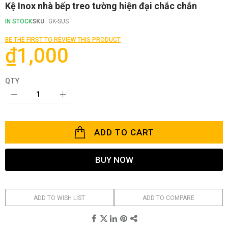
Skip
Kệ Inox nhà bếp treo tường hiện đại chắc chắn
to
the
IN STOCK
SKU
GK-SUS
beginning
of
BE THE FIRST TO REVIEW THIS PRODUCT
the
₫1,000
images
gallery
QTY
ADD TO CART
BUY NOW
ADD TO WISH LIST
ADD TO COMPARE