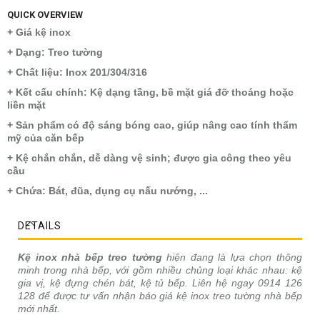
QUICK OVERVIEW
+ Giá kệ inox
+ Dạng: Treo tường
+ Chất liệu: Inox 201/304/316
+ Kết cấu chính: Kệ dạng tầng, bề mặt giá đỡ thoáng hoặc
liền mặt
+ Sản phẩm có độ sáng bóng cao, giúp nâng cao tính thẩm
mỹ của căn bếp
+ Kệ chắn chắn, dễ dàng vệ sinh; được gia công theo yêu
cầu
+ Chứa: Bát, đũa, dụng cụ nấu nướng, ...
DETAILS
Kệ inox nhà bếp treo tường
hiện đang là lựa chọn thông
minh trong nhà bếp, với gồm nhiều chủng loại khác nhau: kệ
gia vị, kệ đựng chén bát, kệ tủ bếp. Liên hệ ngay 0914 126
128 để được tư vấn nhận báo giá kệ inox treo tường nhà bếp
mới nhất.