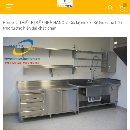
Home
THIẾT BỊ BẾP, NHÀ HÀNG
Giá kệ inox
Kệ Inox nhà bếp
treo tường hiện đại chắc chắn
Skip
to
the
end
of
the
images
gallery