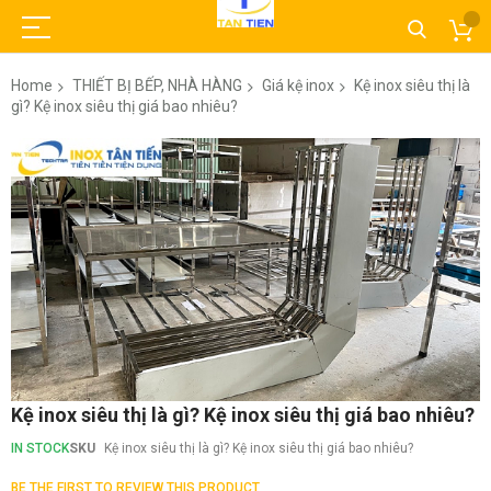
Home
THIẾT BỊ BẾP, NHÀ HÀNG
Giá kệ inox
Kệ inox siêu thị là
gì? Kệ inox siêu thị giá bao nhiêu?
Skip
to
the
end
of
the
images
gallery
Skip
Kệ inox siêu thị là gì? Kệ inox siêu thị giá bao nhiêu?
to
the
IN STOCK
SKU
Kệ inox siêu thị là gì? Kệ inox siêu thị giá bao nhiêu?
beginning
of
BE THE FIRST TO REVIEW THIS PRODUCT