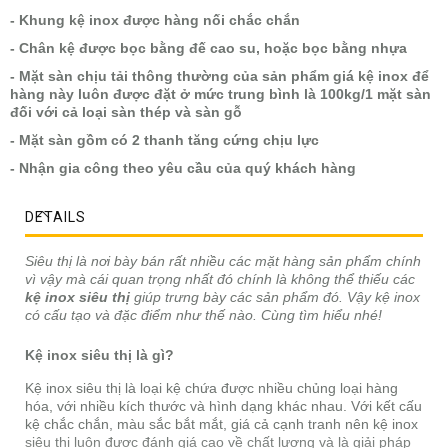
- Khung kệ inox được hàng nối chắc chắn
- Chân kệ được bọc bằng đế cao su, hoặc bọc bằng nhựa
- Mặt sàn chịu tải thông thường của sản phẩm giá kệ inox để
hàng này luôn được đặt ở mức trung bình là 100kg/1 mặt sàn
đối với cả loại sàn thép và sàn gỗ
- Mặt sàn gồm có 2 thanh tăng cứng chịu lực
- Nhận gia công theo yêu cầu của quý khách hàng
DETAILS
Siêu thị là nơi bày bán rất nhiều các mặt hàng sản phẩm chính
vì vậy mà cái quan trọng nhất đó chính là không thể thiếu các
kệ inox siêu thị
giúp trưng bày các sản phẩm đó. Vậy kệ inox
có cấu tạo và đặc điểm như thế nào. Cùng tìm hiểu nhé!
Kệ inox siêu thị là gì?
Kệ inox siêu thị là loại kệ chứa được nhiều chủng loại hàng
hóa, với nhiều kích thước và hình dạng khác nhau. Với kết cấu
kệ chắc chắn, màu sắc bắt mắt, giá cả cạnh tranh nên kệ inox
siêu thị luôn được đánh giá cao về chất lượng và là giải pháp