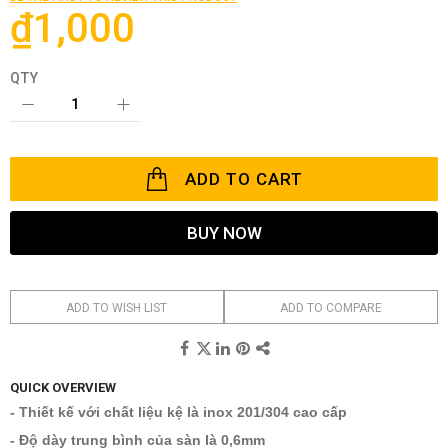
the
₫1,000
images
gallery
QTY
ADD TO CART
BUY NOW
ADD TO WISH LIST
ADD TO COMPARE
QUICK OVERVIEW
- Thiết kế với chất liệu kệ là inox 201/304 cao cấp
- Độ dày trung bình của sàn là 0,6mm