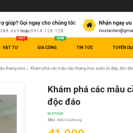
rợ giúp? Gọi ngay cho chúng tôi:
Nhận ngay ưu 
 388 669
0914 128 128
inoxtantien@gmai
hoặc
HOT
NEW
VẬT TƯ
GIA CÔNG
TIN TỨC
TUYỂN D
cầu thang inox
Khám phá các mẫu cầu thang inox xoắn ốc đẹp, độc đá
Khám phá các mẫu cầ
độc đáo
IN STOCK
SKU
MAU-Cauthang