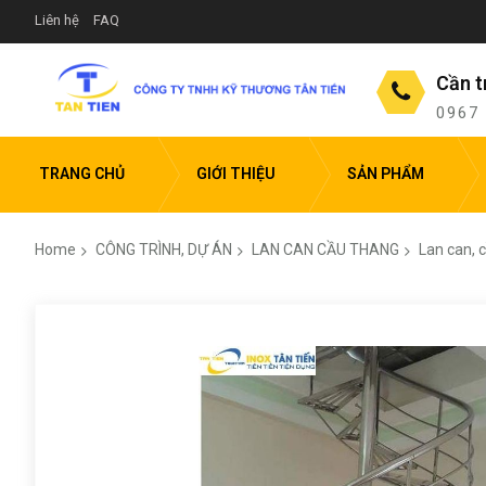
Liên hệ
FAQ
Cần t
0967
TRANG CHỦ
GIỚI THIỆU
SẢN PHẨM
Home
CÔNG TRÌNH, DỰ ÁN
LAN CAN CẦU THANG
Lan can, 
Skip
to
the
end
of
the
images
gallery