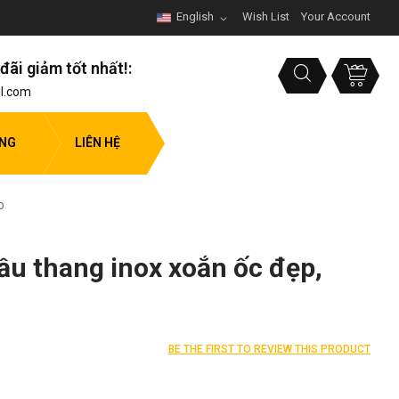
English
Wish List
Your Account
đãi giảm tốt nhất!:
l.com
ỤNG
LIÊN HỆ
o
u thang inox xoắn ốc đẹp,
BE THE FIRST TO REVIEW THIS PRODUCT