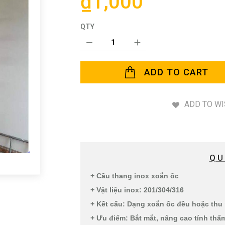
₫1,000
QTY
ADD TO CART
ADD TO WI
QU
+ Cầu thang inox xoắn ốc
+ Vật liệu inox: 201/304/316
+ Kết cấu: Dạng xoắn ốc đều hoặc thu
+ Ưu điểm: Bắt mắt, nâng cao tính th