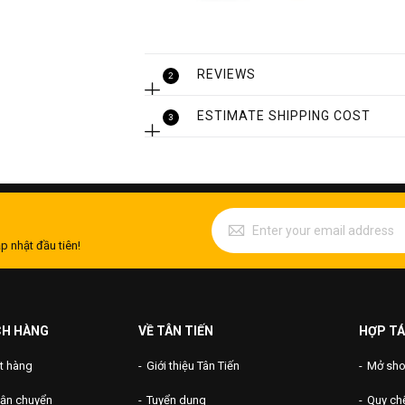
REVIEWS
2
ESTIMATE SHIPPING COST
3
p nhật đầu tiên!
CH HÀNG
VỀ TÂN TIẾN
HỢP TÁ
t hàng
Giới thiệu Tân Tiến
Mở shop
vận chuyển
Tuyển dụng
Quy chế