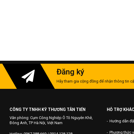
Đăng ký
Hãy tham gia cộng đồng để nhận thông tin cậ
CÔNG TY TNHH KỸ THƯƠNG TÂN TIẾN
HỖ TRỢ KHÁ
Văn phòng: Cụm Công Nghiệp Ô Tô Nguyên Khê,
Hướng dẫn đặ
Đông Anh, TP Hà Nội, Việt Nam
Phương thức 
Hotline: 0967 388 669 / 0914 128 128