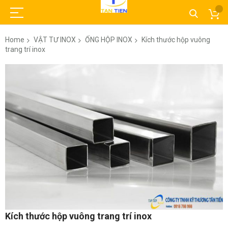
Home
VẬT TƯ INOX
ỐNG HỘP INOX
Kích thước hộp vuông
trang trí inox
Skip
to
the
end
of
the
images
gallery
Skip
Kích thước hộp vuông trang trí inox
to