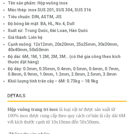
Tên sản phẩm: Hộp vuông inox
Mác thép: inox SUS 201, SUS 304, SUS 316
Tiêu chuẩn: DIN, ASTM, JIS
Độ bóng bề mặt: BA, HL, No.4, Dull
Xuất xứ: Trung Quốc, Đài Loan, Hàn Quốc
Giá thành: Liên hệ
Cạnh vuông: 12x12mm, 20x20mm, 25x25mm, 30x30mm,
40x40mm, 50x50mm
Độ dài: 6M, 1M, 1.2M, 2M, 3M… (có thể gia công theo kích
thước đặt hàng)
Độ dày: 0.3mm, 0.35mm, 0.4mm, 0.5mm, 0.6mm, 0.7mm,
0.8mm, 0.9mm, 1.0mm, 1.2mm, 2.0mm, 2.5mm, 3.0mm
Khối lượng tính trên cây – 6M: 0.73kg – 18.9kg
DETAILS
Hộp vuông trang trí inox
là loại vật tư được sản xuất từ
100% inox được cung cấp theo quy cách cơ bản là cây dài 6M
với kích thước cạnh từ 10x10mm đến 50x50mm.