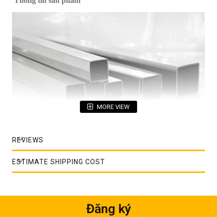
Thông tin sản phẩm
MORE VIEW
REVIEWS
Hộp inox trang trí
Tên sản phẩm: Hộp vuông inox
ESTIMATE SHIPPING COST
Mác thép: inox SUS 201, SUS 304, SUS 316
Tiêu chuẩn: DIN, ASTM, JIS
Đăng ký
Độ bóng bề mặt: BA, HL, No.4, Dull