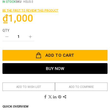
the
IN STOCK
SKU
HSUS-3
beginning
of
BE THE FIRST TO REVIEW THIS PRODUCT
the
₫1,000
images
gallery
QTY
ADD TO CART
BUY NOW
ADD TO WISH LIST
ADD TO COMPARE
QUICK OVERVIEW