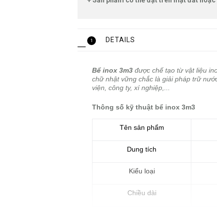
+ Sản phẩm có thể đặt trên mặt đất hoặc
DETAILS
1
Bể inox 3m3
được chế tạo từ vật liệu i
chữ nhật vững chắc là giải pháp trữ nước
viện, công ty, xí nghiệp,...
Thông số kỹ thuật bể inox 3m3
Tên sản phẩm
Dung tích
Kiểu loại
Chiều dài
Chiều rộng