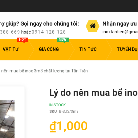
rợ giúp? Gọi ngay cho chúng tôi:
Nhận ngay ưu 
 388 669
0914 128 128
inoxtantien@gmai
hoặc
HOT
NEW
VẬT TƯ
GIA CÔNG
TIN TỨC
TUYỂN D
o nên mua bể inox 3m3 chất lượng tại Tân Tiến
Lý do nên mua bể ino
IN STOCK
SKU
B-SUS/3m3
₫1,000