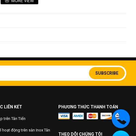
MORE VIEW
1000mm
inox SUS304
10 năm
Sign
Up
SUBSCRIBE
for
Our
Newsletter:
C LIÊN KẾT
PHƯƠNG THỨC THANH TOÁN
 trên Tân Tiến
 hoạt động trên sàn Inox Tân
THEO DÕI CHÚNG TÔI