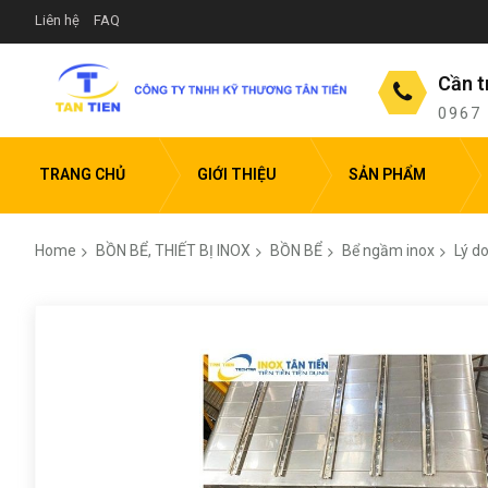
Liên hệ
FAQ
Cần t
0967
TRANG CHỦ
GIỚI THIỆU
SẢN PHẨM
Home
BỒN BỂ, THIẾT BỊ INOX
BỒN BỂ
Bể ngầm inox
Lý d
Skip
to
the
end
of
the
images
gallery