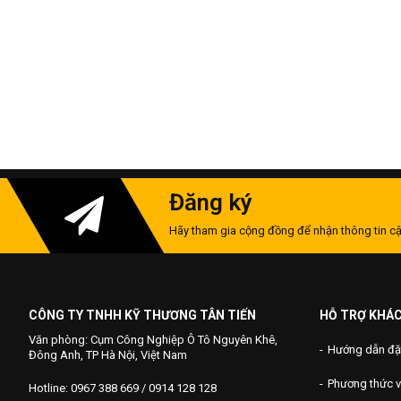
Đăng ký
Hãy tham gia cộng đồng để nhận thông tin cậ
CÔNG TY TNHH KỸ THƯƠNG TÂN TIẾN
HỖ TRỢ KHÁ
Văn phòng: Cụm Công Nghiệp Ô Tô Nguyên Khê,
Hướng dẫn đặ
Đông Anh, TP Hà Nội, Việt Nam
Phương thức 
Hotline: 0967 388 669 / 0914 128 128