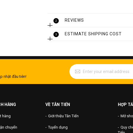
Chiều cao
REVIEWS
2
Chất liệu
ESTIMATE SHIPPING COST
3
Bảo hành
p nhật đầu tiên!
CH HÀNG
VỀ TÂN TIẾN
HỢP TÁ
t hàng
Giới thiệu Tân Tiến
Mở shop
vận chuyển
Tuyển dụng
Quy chế
Tiến