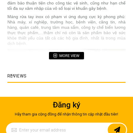
đảm bảo thuận tiện cho công tác vệ sinh, cũng như hạn chế
tối đa sự xâm nhập của vô số loại vi khuẩn gây bệnh.
Máng rửa tay inox có phạm vi ứng dụng cực kỳ phong phú:
Nhà máy, xí nghiệp, trường học, bệnh viện, căng tin, nhà
hàng, quán café, trung tâm mua sắm, công ty chế biến lương
thực thực phẩm,…thậm chí nó còn là sản phẩm bảo vệ sức
khỏe thiết yếu của tất cả các hộ gia đình, nhất là trong mùa
dịch bệnh.
MORE VIEW
REVIEWS
Đăng ký
Hãy tham gia cộng đồng để nhận thông tin cập nhật đầu tiên!
Sign
Up