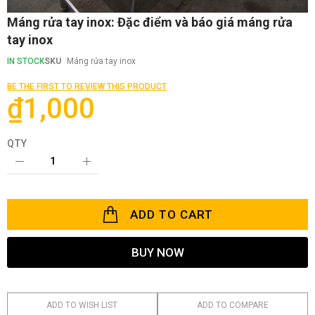
Skip
Máng rửa tay inox: Đặc điểm và báo giá máng rửa
to
tay inox
the
beginning
IN STOCK
SKU
Máng rửa tay inox
of
the
BE THE FIRST TO REVIEW THIS PRODUCT
images
₫1,000
gallery
QTY
ADD TO CART
BUY NOW
ADD TO WISH LIST
ADD TO COMPARE