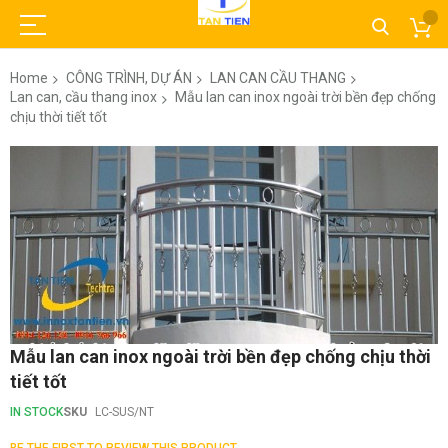
Home
CÔNG TRÌNH, DỰ ÁN
LAN CAN CẦU THANG
Lan can, cầu thang inox
Mẫu lan can inox ngoài trời bền đẹp chống
chịu thời tiết tốt
Skip
to
the
end
of
the
images
gallery
Skip
Mẫu lan can inox ngoài trời bền đẹp chống chịu thời
to
tiết tốt
the
beginning
IN STOCK
SKU
LC-SUS/NT
of
the
BE THE FIRST TO REVIEW THIS PRODUCT