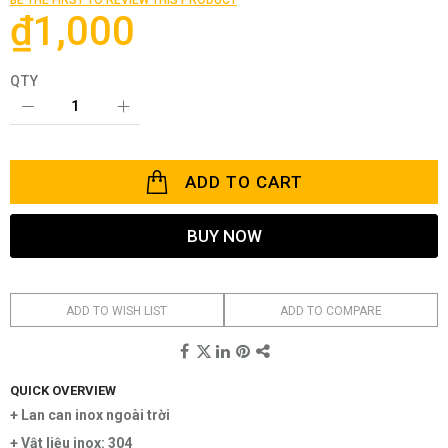
images
₫1,000
gallery
QTY
ADD TO CART
BUY NOW
ADD TO WISH LIST
ADD TO COMPARE
QUICK OVERVIEW
+ Lan can inox ngoài trời
+ Vật liệu inox: 304