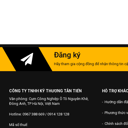
Đăng ký
Hãy tham gia cộng đồng để nhận thông tin cậ
CÔNG TY TNHH KỸ THƯƠNG TÂN TIẾN
HỖ TRỢ KHÁ
Văn phòng: Cụm Công Nghiệp Ô Tô Nguyên Khê,
Hướng dẫn đặ
Đông Anh, TP Hà Nội, Việt Nam
Phương thức 
Hotline: 0967 388 669 / 0914 128 128
Chính sách đổi
Mã số thuế: