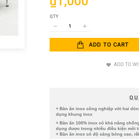
₫1,000
QTY
ADD TO CART
ADD TO WI
QU
+ Bàn ăn inox công nghiệp với hai dò
dụng khung inox
+ Bàn ăn 100% inox có khả năng chống
dụng được trong nhiều điều kiện môi
+ Bàn ăn inox có độ sáng bóng cao, rấ