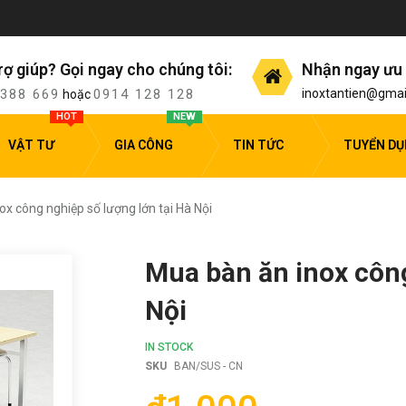
rợ giúp? Gọi ngay cho chúng tôi:
Nhận ngay ưu 
 388 669
0914 128 128
inoxtantien@gmai
hoặc
HOT
NEW
VẬT TƯ
GIA CÔNG
TIN TỨC
TUYỂN D
x công nghiệp số lượng lớn tại Hà Nội
Mua bàn ăn inox công
Nội
IN STOCK
SKU
BAN/SUS - CN