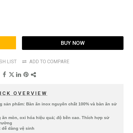
BUY NOW
SH LIST
ADD TO COMPARE
ICK OVERVIEW
ng sản phẩm: Bàn ăn inox nguyên chất 100% và bàn ăn sử
 ăn mòn, oxi hóa hiệu quả; độ bền cao. Thích hợp sử
 trường
t dễ dàng vệ sinh