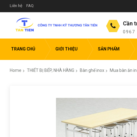
Liên hệ
FAQ
Cần t
0967
TRANG CHỦ
GIỚI THIỆU
SẢN PHẨM
Home
THIẾT BỊ BẾP, NHÀ HÀNG
Bàn ghế inox
Mua bàn ăn ino
Skip
to
the
end
of
the
images
gallery