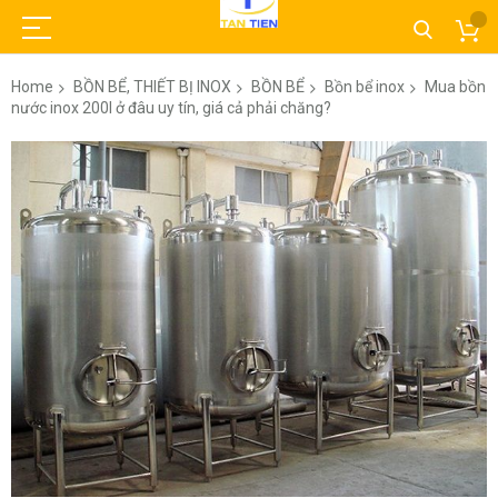
Home
BỒN BỂ, THIẾT BỊ INOX
BỒN BỂ
Bồn bể inox
Mua bồn
nước inox 200l ở đâu uy tín, giá cả phải chăng?
Skip
to
the
end
of
the
images
gallery