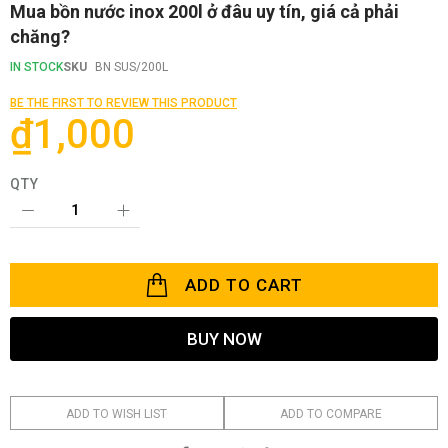
Skip
Mua bồn nước inox 200l ở đâu uy tín, giá cả phải
to
chăng?
the
beginning
IN STOCK
SKU
BN SUS/200L
of
the
BE THE FIRST TO REVIEW THIS PRODUCT
images
₫1,000
gallery
QTY
ADD TO CART
BUY NOW
ADD TO WISH LIST
ADD TO COMPARE