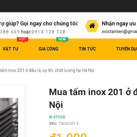
rợ giúp? Gọi ngay cho chúng tôi:
Nhận ngay ưu 
 388 669
0914 128 128
inoxtantien@gmai
hoặc
HOT
NEW
VẬT TƯ
GIA CÔNG
TIN TỨC
TUYỂN D
ấm inox 201 ở đâu rẻ, uy tín, chất lượng tại Hà Nội
Mua tấm inox 201 ở đâ
Nội
IN STOCK
SKU
TSUS/201-3