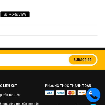
MORE VIEW
 inox 201 có quy cách 2400mm, 3000mm, 6000mm hoặc theo
up
 gỗ hoặc theo yêu cầu của khách hàng
Sign
Up
SUBSCRIBE
 hoặc chuyển khoản
for
Our
Newsletter:
C LIÊN KẾT
PHƯƠNG THỨC THANH TOÁN
 trên Tân Tiến
 hoạt động trên sàn Inox Tân