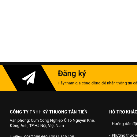
Đăng ký
Hãy tham gia cộng đồng để nhận thông tin cậ
CÔNG TY TNHH KỸ THƯƠNG TÂN TIẾN
HỖ TRỢ KHÁ
Văn phòng: Cụm Công Nghiệp Ô Tô Nguyên Khê,
Hướng dẫn đặ
Đông Anh, TP Hà Nội, Việt Nam
Phương thức 
Hotline: 0967 388 669 / 0914 128 128