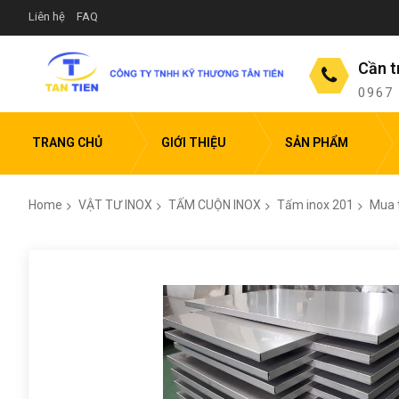
Liên hệ
FAQ
Cần t
0967
TRANG CHỦ
GIỚI THIỆU
SẢN PHẨM
Home
VẬT TƯ INOX
TẤM CUỘN INOX
Tấm inox 201
Mua t
Skip
to
the
end
of
the
images
gallery