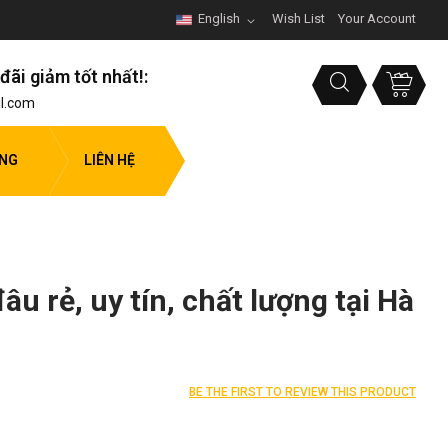
English
Wish List
Your Account
đãi giảm tốt nhất!:
l.com
ỤNG
LIÊN HỆ
u rẻ, uy tín, chất lượng tại Hà
BE THE FIRST TO REVIEW THIS PRODUCT