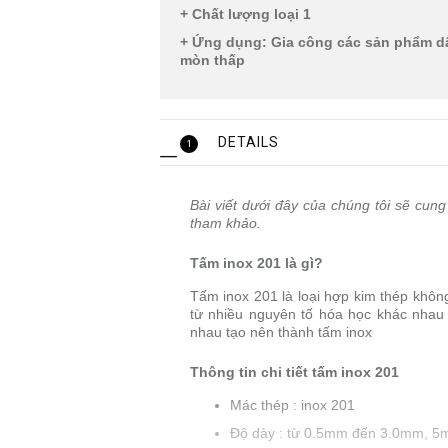
+ Chất lượng loại 1
+ Ứng dụng: Gia công các sản phẩm dâ
mòn thấp
DETAILS
1
Bài viết dưới đây của chúng tôi sẽ cun
tham khảo.
Tấm inox 201 là gì?
Tấm inox 201 là loại hợp kim thép không
từ nhiều nguyên tố hóa học khác nhau t
nhau tạo nên thành tấm inox
Thông tin chi tiết tấm inox 201
Mác thép : inox 201
Độ dày : từ 0.5mm đến 3.0mm, 5