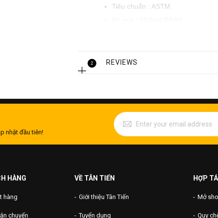
Tiêu chuẩn : ASTM
Bề mặt : 2B/No1/BA/HL
Chiều dài : Dạng cuộn hoặc tấm
yêu cầu của khách hàng.
Khổ rộng : 1000up, 1200up, 1500
REVIEWS
2
Tình trạng: Hàng có sẵn.
Tiêu chuẩn đóng gói: PVC, pallet
Xuất xứ : Châu Á.
Chất lượng: Hàng loại 1
Thanh toán mua hàng : Tiền mặt
p nhật đầu tiên!
CH HÀNG
VỀ TÂN TIẾN
HỢP TÁ
t hàng
Giới thiệu Tân Tiến
Mở shop
vận chuyển
Tuyển dụng
Quy chế