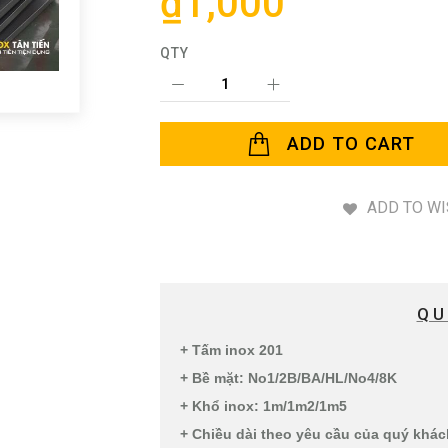
₫1,000
QTY
ADD TO CART
ADD TO WI
QU
+ Tấm inox 201
+ Bề mặt: No1/2B/BA/HL/No4/8K
+ Khổ inox: 1m/1m2/1m5
+ Chiều dài theo yêu cầu của quý khá