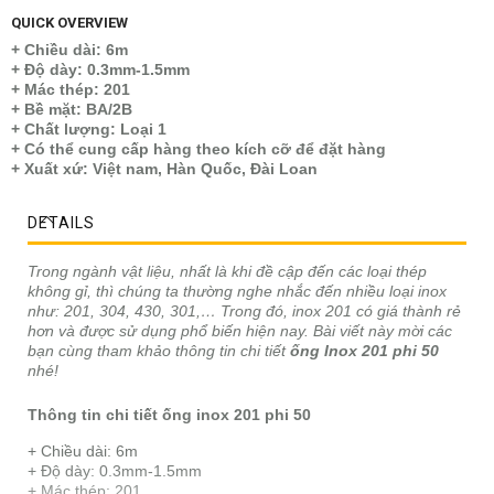
QUICK OVERVIEW
+ Chiều dài: 6m
+ Độ dày: 0.3mm-1.5mm
+ Mác thép: 201
+ Bề mặt: BA/2B
+ Chất lượng: Loại 1
+ Có thể cung cấp hàng theo kích cỡ để đặt hàng
+ Xuất xứ: Việt nam, Hàn Quốc, Đài Loan
DETAILS
Trong ngành vật liệu, nhất là khi đề cập đến các loại thép
không gỉ, thì chúng ta thường nghe nhắc đến nhiều loại inox
như: 201, 304, 430, 301,… Trong đó, inox 201 có giá thành rẻ
hơn và được sử dụng phổ biến hiện nay. Bài viết này mời các
bạn cùng tham khảo thông tin chi tiết
ống Inox 201 phi 50
nhé!
Thông tin chi tiết ống inox 201 phi 50
+ Chiều dài: 6m
+ Độ dày: 0.3mm-1.5mm
+ Mác thép: 201