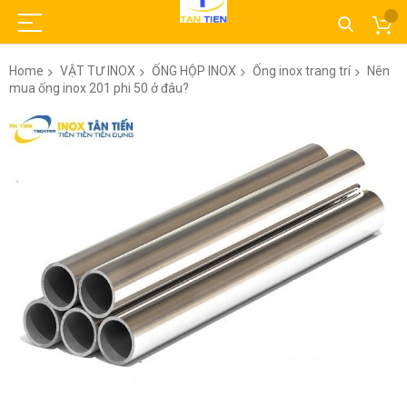
Home
VẬT TƯ INOX
ỐNG HỘP INOX
Ống inox trang trí
Nên
mua ống inox 201 phi 50 ở đâu?
Skip
to
the
end
of
the
images
gallery