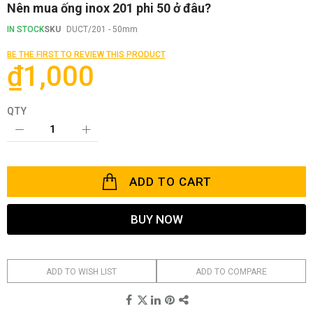
Skip
Nên mua ống inox 201 phi 50 ở đâu?
to
the
IN STOCK
SKU
DUCT/201 - 50mm
beginning
of
BE THE FIRST TO REVIEW THIS PRODUCT
the
₫1,000
images
gallery
QTY
ADD TO CART
BUY NOW
ADD TO WISH LIST
ADD TO COMPARE