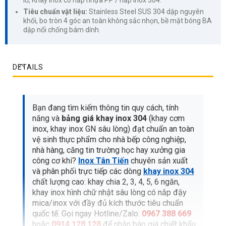
Tiêu chuẩn vật liệu:
Stainless Steel SUS 304 dập nguyên
khối, bo tròn 4 góc an toàn không sắc nhọn, bề mặt bóng BA
dập nổi chống bám dính.
DETAILS
Bạn đang tìm kiếm thông tin quy cách, tính
năng và
bảng giá khay inox 304
(khay cơm
inox, khay inox GN sâu lòng) đạt chuẩn an toàn
vệ sinh thực phẩm cho nhà bếp công nghiệp,
nhà hàng, căng tin trường học hay xưởng gia
công cơ khí?
Inox Tân Tiến
chuyên sản xuất
và phân phối trực tiếp các dòng
khay inox 304
chất lượng cao: khay chia 2, 3, 4, 5, 6 ngăn,
khay inox hình chữ nhật sâu lòng có nắp đậy
mica/inox với đầy đủ kích thước tiêu chuẩn
quốc tế. Gọi ngay Hotline/Zalo:
0967 388 669
hoặc
0914 128 128
để nhận báo giá chiết khấu