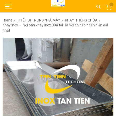
Home
THIẾT BỊ TRONG NHÀ MÁY
KHAY, THÙNG CHỨA
Khay inox
Nơi bán khay inox 304 tại Hà Nội có nắp ngăn hiện đại
nhất
Skip
to
the
end
of
the
images
gallery