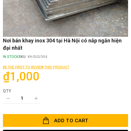
Skip
Nơi bán khay inox 304 tại Hà Nội có nắp ngăn hiện
to
đại nhất
the
beginning
IN STOCK
SKU
KH-SUS/304
of
the
BE THE FIRST TO REVIEW THIS PRODUCT
images
₫1,000
gallery
QTY
ADD TO CART