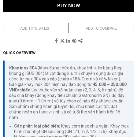
BUY NOW
ADD TO WISH LIST
ADD TO COMPARE
QUICK OVERVIEW
Khay inox 304
(khay đựng thức ăn, khay linh kiện bằng thép
không gỉ SUS 304) là vật dụng lưu trữ chuyên dụng được gia
công từ inox 304 cao cấp (chứa >18% Crom và >8% Niken).
Báo giá khay inox 304 hiện nay dao động từ
45.000 – 350.000
VNĐ/chiếc
tùy thuộc vào số ngăn chia (2, 3, 4, 5, 6 ngăn), độ
sâu của khay (dòng khay tiêu chuẩn Gastronorm GN), độ dày
inox (0.6mm – 1.0mm) và tùy chọn có nắp đậy kháng khuẩn.
Sản phẩm chống hoen gỉ tuyệt đối, chịu nhiệt cực tốt, đạt
chứng nhận an toàn vi sinh và có tuổi thọ vận hành trên 15
năm.
Các phân loại phổ biến:
Khay cơm inox chia ngăn, Khay inox
hình chữ nhật GN sâu lòng (GN 1/1, 1/2, 1/3, 1/6), Khay đục
lỗ, Khay inox có nắp nhựa PP / nắp inox 304.