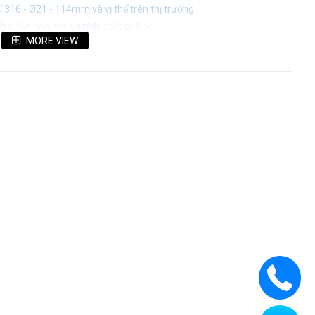
í 316 - Ø21 - 114mm và vị thế trên thị trường
ành phần hóa học và tính chất cơ học
MORE VIEW
 thực tế trong đời sống, công nghiệp
ng inox trang trí cập nhật mới nhất
, chuyên nghiệp cung cấp ống inox 316 cao cấp
ang trí 316 - Ø21 - 114mm và vị thế trên
cơ khí hiện đại, các dòng sản phẩm kim loại không gỉ đóng vai
nh thẩm mỹ của toàn bộ công trình. Trong đó, dòng sản phẩm
đang khẳng định vị thế dẫn đầu trong phân khúc vật tư cao
hợp kim đặc biệt kết hợp cùng cấu trúc bề mặt sáng bóng,
êu chuẩn khắt khe từ những dự án dân dụng cho đến các nhà
tối đa trước mọi tác động khắc nghiệt từ môi trường.
kỹ thuật hiện đại đòi hỏi sự đồng bộ cao giữa hệ thống đường
y mô lớn. Do đó, bên cạnh việc lựa chọn quy cách ống tiêu
kết hợp đồng bộ với giải pháp
Bồn chứa hóa chất inox chất
nhằm tối ưu hóa khả năng chống chịu hóa chất, gia tăng tuổi