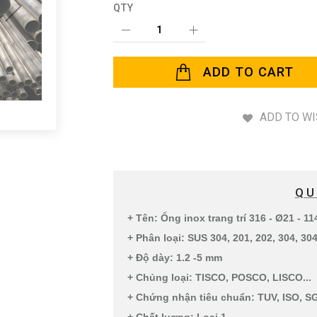
QTY
ADD TO CART
ADD TO WI
QU
+ Tên: Ống inox trang trí 316 - Ø21 - 
+ Phân loại: SUS 304, 201, 202, 304, 304
+ Độ dày: 1.2 -5 mm
+ Chủng loại: TISCO, POSCO, LISCO...
+ Chứng nhận tiêu chuẩn: TUV, ISO, SG