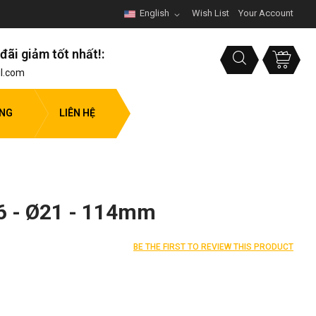
English
Wish List
Your Account
đãi giảm tốt nhất!:
l.com
ỤNG
LIÊN HỆ
16 - Ø21 - 114mm
BE THE FIRST TO REVIEW THIS PRODUCT