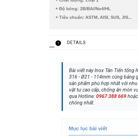
+ Chất luợng: Loại 1
+ Độ bóng: 2B/BA//No4/HL
+ Tiêu chuẩn: ASTM, AISI, SUS, JIS...
DETAILS
1
Bài viết này Inox Tân Tiến tổng 
316 - Ø21 - 114mm cùng bảng gi
sản phẩm phù hợp nhất với nhu 
vật tư cao cấp, chống ăn mòn vư
qua Hotline:
0967 388 669
hoặ
chóng nhất.
Mục lục bài viết