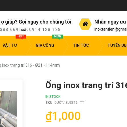
rợ giúp? Gọi ngay cho chúng tôi:
Nhận ngay ưu 
 388 669
0914 128 128
inoxtantien@gmai
hoặc
HOT
NEW
VẬT TƯ
GIA CÔNG
TIN TỨC
TUYỂN D
 inox trang trí 316 - Ø21 - 114mm
Ống inox trang trí 3
IN STOCK
SKU
DUCT/ SUS316 - TT
₫1,000