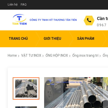
Liên hệ
FAQ
Cần t
0967
TRANG CHỦ
GIỚI THIỆU
SẢN PHẨM
Home
VẬT TƯ INOX
ỐNG HỘP INOX
Ống inox trang trí
Ống
Skip
to
the
end
of
the
images
gallery