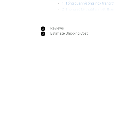
1. Tổng quan về ống inox trang tr
2. Thông số kỹ thuật chi tiết, th
3. Ưu điểm vượt trội và ứng dụng
4. Bảng giá tham khảo các dòng ố
5. Inox Tân Tiến - Địa chỉ uy tín
Reviews
2
Estimate Shipping Cost
3
1. Tổng quan về ống inox tr
thị trường
Trong hệ sinh thái vật liệu xây dựng và 
trò quyết định đến độ bền cũng như tí
ống inox trang trí 316 - Ø21 - 114mm
cấp. Nhờ sở hữu hàm lượng nguyên tố 
dòng ống này đáp ứng hoàn hảo các ti
máy công nghiệp nặng đòi hỏi độ bền bỉ 
Sự phát triển của hạ tầng kiến trúc và 
ống dẫn và các thiết bị chứa đựng qu
chuẩn, các kỹ sư và nhà thầu thường 
lượng giá rẻ tại Hà Nội cho công nghiệp