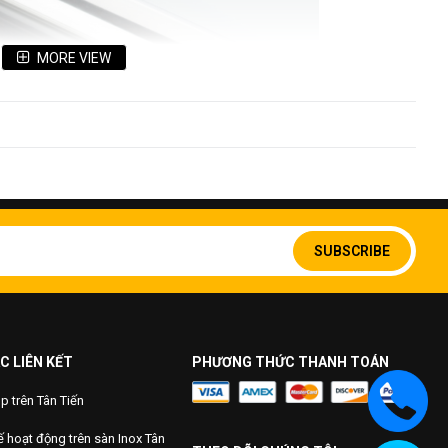
MORE VIEW
Sign
Up
SUBSCRIBE
for
Our
Newsletter:
4 và 430,
ống inox vi sinh 316L
tỏ ra ưu việt hơn với độ bền
á trình tấn công của axit, muối, hóa chất công nghiệp tốt
 phẩm cũng cao hơn.
C LIÊN KẾT
PHƯƠNG THỨC THANH TOÁN
 trên Tân Tiến
 hoạt động trên sàn Inox Tân