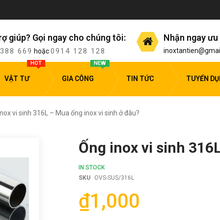
rợ giúp? Gọi ngay cho chúng tôi:
Nhận ngay ưu 
 388 669
0914 128 128
inoxtantien@gmai
hoặc
HOT
NEW
VẬT TƯ
GIA CÔNG
TIN TỨC
TUYỂN D
nox vi sinh 316L – Mua ống inox vi sinh ở đâu?
Ống inox vi sinh 316
IN STOCK
SKU
OVS-SUS/316L
₫1,000