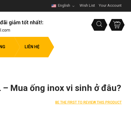
English
Wish List
Your Account
đãi giảm tốt nhất!:
l.com
ỤNG
LIÊN HỆ
L – Mua ống inox vi sinh ở đâu?
BE THE FIRST TO REVIEW THIS PRODUCT