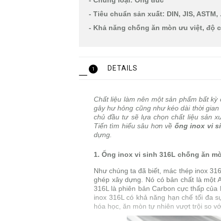
- Chủng loại: Ống đúc
- Tiêu chuẩn sản xuất: DIN, JIS, ASTM, .
- Khả năng chống ăn mòn ưu việt, độ 
DETAILS
1
Chất liệu làm nên một sản phẩm bất kỳ 
gây hư hỏng cũng như kéo dài thời gian
chủ đầu tư sẽ lựa chọn chất liệu sản x
Tiến tìm hiểu sâu hơn về
ống inox vi s
dựng.
1. Ống inox vi sinh 316L chống ăn m
Như chúng ta đã biết, mác thép inox 316 
ghép xây dựng. Nó có bản chất là một 
316L là phiên bản Carbon cực thấp của 
inox 316L có khả năng hạn chế tối đa s
hóa học, ăn mòn tự nhiên vượt trội so v