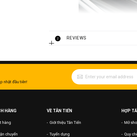
REVIEWS
2
p nhật đầu tiên!
So với các loại ống inox vi sinh 201, 30
lớn; chống va đập mạnh và ngăn chặn qu
hơn rất nhiều. Do đó mà giá thành sản
CH HÀNG
VỀ TÂN TIẾN
HỢP TÁ
t hàng
Giới thiệu Tân Tiến
Mở shop
vận chuyển
Tuyển dụng
Quy chế