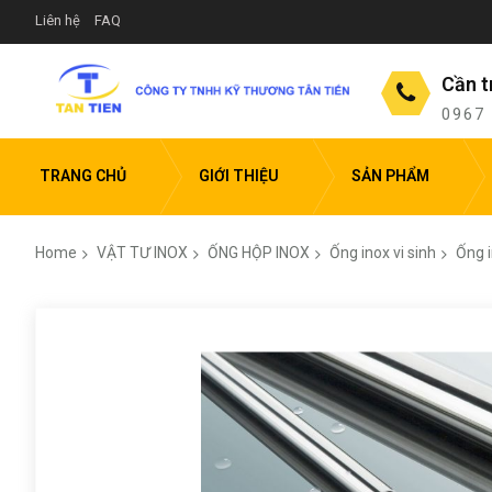
Liên hệ
FAQ
Cần t
0967
TRANG CHỦ
GIỚI THIỆU
SẢN PHẨM
Home
VẬT TƯ INOX
ỐNG HỘP INOX
Ống inox vi sinh
Ống i
Skip
to
the
end
of
the
images
gallery