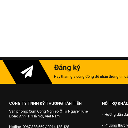
Đăng ký
Hãy tham gia cộng đồng để nhận thông tin cậ
CÔNG TY TNHH KỸ THƯƠNG TÂN TIẾN
HỖ TRỢ KHÁ
Văn phòng: Cụm Công Nghiệp Ô Tô Nguyên Khê,
Hướng dẫn đặ
Đông Anh, TP Hà Nội, Việt Nam
Phương thức 
Hotline: 0967 388 669 / 0914 128 128