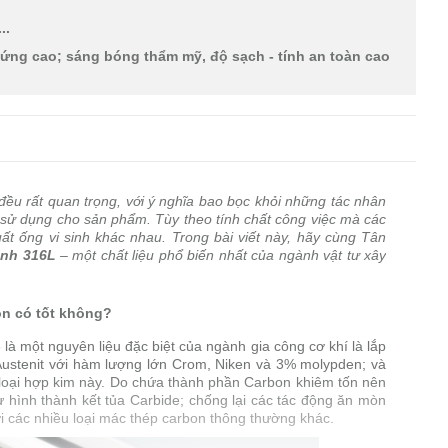
..
cứng cao; sáng bóng thẩm mỹ, độ sạch - tính an toàn cao
đều rất quan trọng, với ý nghĩa bao bọc khỏi những tác nhân
 sử dụng cho sản phẩm. Tùy theo tính chất công việc mà các
uất ống vi sinh khác nhau. Trong bài viết này, hãy cùng Tân
inh 316L
– một chất liệu phổ biến nhất của ngành vật tư xây
òn có tốt không?
là một nguyên liệu đặc biệt của ngành gia công cơ khí là lắp
Austenit với hàm lượng lớn Crom, Niken và 3% molypden; và
loại hợp kim này. Do chứa thành phần Carbon khiêm tốn nên
ự hình thành kết tủa Carbide; chống lại các tác động ăn mòn
ới các nhiều loại mác thép carbon thông thường khác.