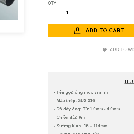
QTY
ADD TO CART
ADD TO WI
QU
- Tên gọi: ống inox vi sinh
- Mác thép: SUS 316
- Độ dày ống: Từ 1.0mm - 4.0mm
- Chiều dài: 6m
- Đường kính: 16 – 114mm