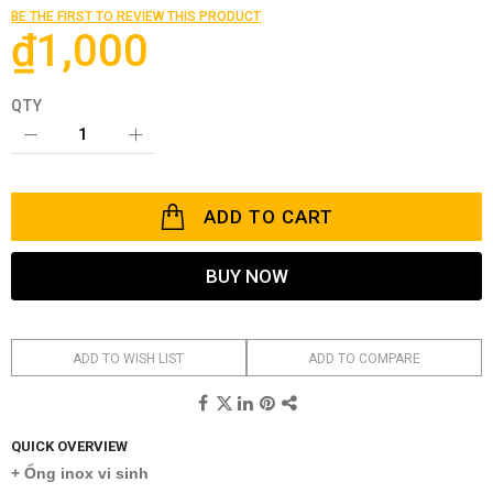
of
BE THE FIRST TO REVIEW THIS PRODUCT
the
₫1,000
images
gallery
QTY
ADD TO CART
BUY NOW
ADD TO WISH LIST
ADD TO COMPARE
QUICK OVERVIEW
+ Ống inox vi sinh