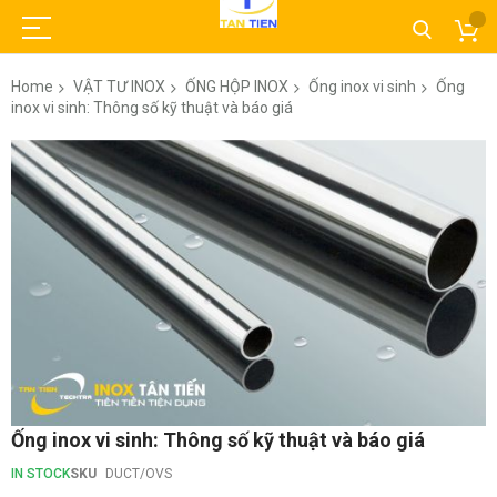
Home
VẬT TƯ INOX
ỐNG HỘP INOX
Ống inox vi sinh
Ống
inox vi sinh: Thông số kỹ thuật và báo giá
Skip
to
the
end
of
the
images
gallery
Skip
Ống inox vi sinh: Thông số kỹ thuật và báo giá
to
the
IN STOCK
SKU
DUCT/OVS
beginning