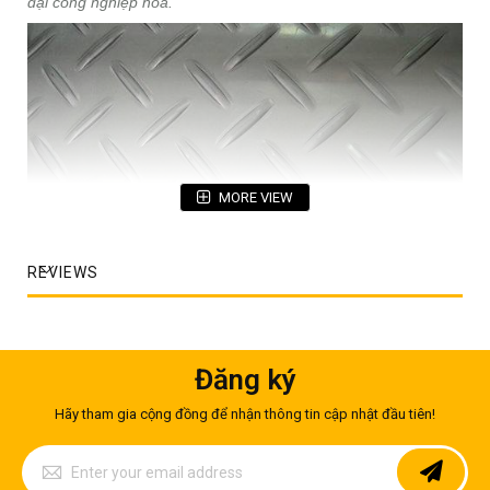
đại công nghiệp hóa.
MORE VIEW
REVIEWS
Tấm ốp sàn inox chống trượt
Đăng ký
Tình hình thực tế của các sản phẩm sàn nhà bếp hiện
Hãy tham gia cộng đồng để nhận thông tin cập nhật đầu tiên!
nay
Sign
Up
Thực tế