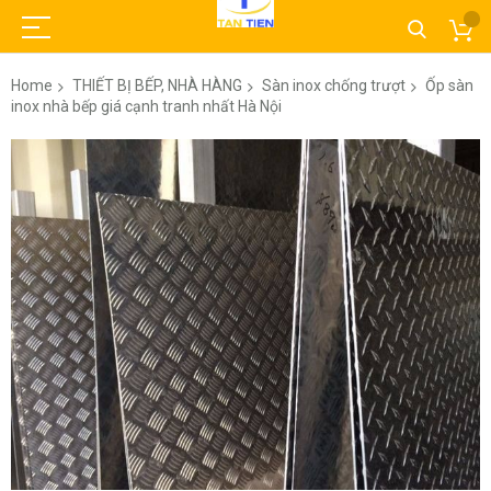
Home
THIẾT BỊ BẾP, NHÀ HÀNG
Sàn inox chống trượt
Ốp sàn
inox nhà bếp giá cạnh tranh nhất Hà Nội
Skip
to
the
end
of
the
images
gallery