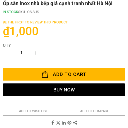
Skip
Ốp sàn inox nhà bếp giá cạnh tranh nhất Hà Nội
to
the
IN STOCK
SKU
OS-SUS
beginning
of
BE THE FIRST TO REVIEW THIS PRODUCT
the
₫1,000
images
gallery
QTY
ADD TO CART
BUY NOW
ADD TO WISH LIST
ADD TO COMPARE