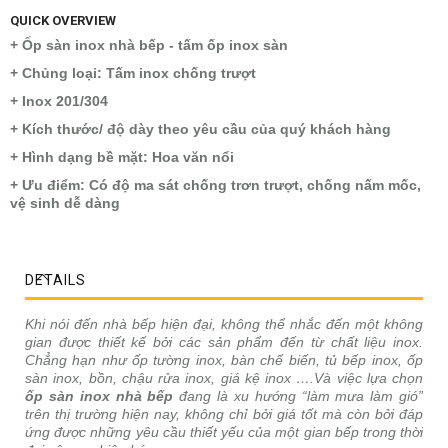
QUICK OVERVIEW
+ Ốp sàn inox nhà bếp - tấm ốp inox sàn
+ Chủng loại: Tấm inox chống trượt
+ Inox 201/304
+ Kích thước/ độ dày theo yêu cầu của quý khách hàng
+ Hình dạng bề mặt: Hoa văn nổi
+ Ưu điểm: Có độ ma sát chống trơn trượt, chống nấm mốc,
vệ sinh dễ dàng
DETAILS
Khi nói đến nhà bếp hiện đại, không thể nhắc đến một không
gian được thiết kế bởi các sản phẩm đến từ chất liệu inox.
Chẳng hạn như ốp tường inox, bàn chế biến, tủ bếp inox, ốp
sàn inox, bồn, chậu rửa inox, giá kệ inox ….Và việc lựa chọn
ốp sàn inox nhà bếp
đang là xu hướng “làm mưa làm gió”
trên thị trường hiện nay, không chỉ bởi giá tốt mà còn bởi đáp
ứng được những yêu cầu thiết yếu của một gian bếp trong thời