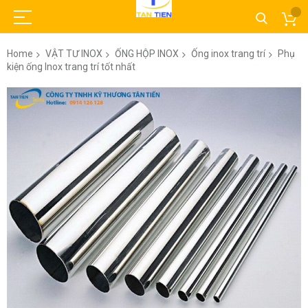
Home
VẬT TƯ INOX
ỐNG HỘP INOX
Ống inox trang trí
Phụ
kiện ống Inox trang trí tốt nhất
Skip
to
the
end
of
the
images
gallery