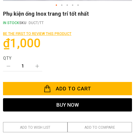
Skip
Phụ kiện ống Inox trang trí tốt nhất
to
the
IN STOCK
SKU
DUCT/TT
beginning
of
BE THE FIRST TO REVIEW THIS PRODUCT
the
₫1,000
images
gallery
QTY
ADD TO CART
BUY NOW
ADD TO WISH LIST
ADD TO COMPARE