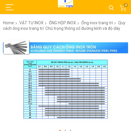
0
Home
VẬT TƯ INOX
ỐNG HỘP INOX
Ống inox trang trí
Quy
cách ống inox trang trí: Chú trọng thông số đường kính và độ dày
Skip
to
the
end
of
the
images
gallery