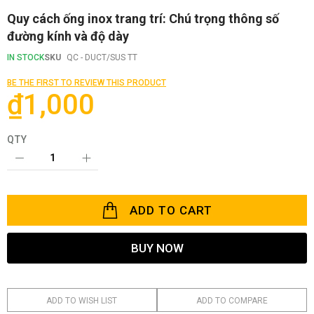
Skip
Quy cách ống inox trang trí: Chú trọng thông số
to
đường kính và độ dày
the
beginning
IN STOCK
SKU
QC - DUCT/SUS TT
of
the
BE THE FIRST TO REVIEW THIS PRODUCT
images
₫1,000
gallery
QTY
ADD TO CART
BUY NOW
ADD TO WISH LIST
ADD TO COMPARE