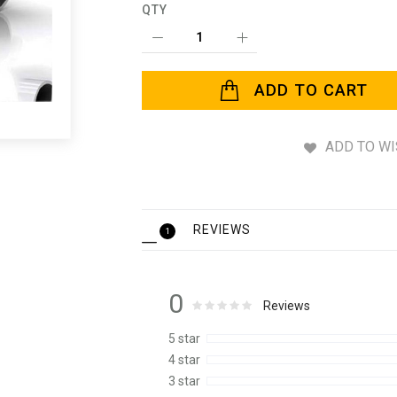
QTY
ADD TO CART
ADD TO WI
REVIEWS
1
0
Rating:
0
100
Reviews
% of
5 star
4 star
3 star