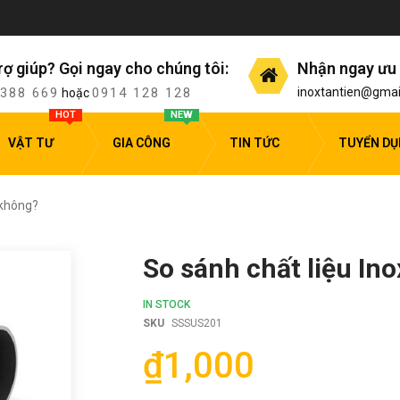
rợ giúp? Gọi ngay cho chúng tôi:
Nhận ngay ưu 
 388 669
0914 128 128
inoxtantien@gmai
hoặc
HOT
NEW
VẬT TƯ
GIA CÔNG
TIN TỨC
TUYỂN D
 không?
So sánh chất liệu Ino
IN STOCK
SKU
SSSUS201
₫1,000