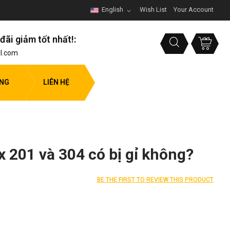
English
Wish List
Your Account
đãi giảm tốt nhất!:
l.com
ỤNG
LIÊN HỆ
x 201 và 304 có bị gỉ không?
BE THE FIRST TO REVIEW THIS PRODUCT