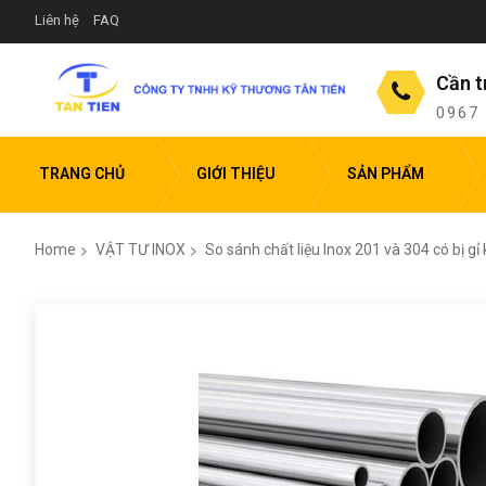
Liên hệ
FAQ
Cần t
0967
TRANG CHỦ
GIỚI THIỆU
SẢN PHẨM
Home
VẬT TƯ INOX
So sánh chất liệu Inox 201 và 304 có bị gỉ
Skip
to
the
end
of
the
images
gallery