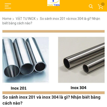
Home
VẬT TƯ INOX
So sánh inox 201 và inox 304 là gì? Nhận
biết bằng cách nào?
Skip
to
the
end
of
the
images
gallery
Skip
So sánh inox 201 và inox 304 là gì? Nhận biết bằng
to
cách nào?
the