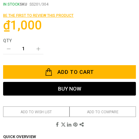
beginning
IN STOCK
SKU
SS201/304
of
the
BE THE FIRST TO REVIEW THIS PRODUCT
images
₫1,000
gallery
QTY
ADD TO CART
BUY NOW
ADD TO WISH LIST
ADD TO COMPARE
QUICK OVERVIEW