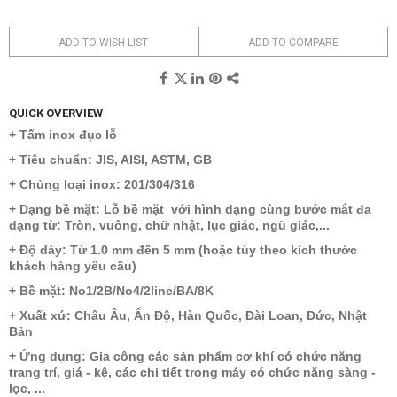
ADD TO WISH LIST
ADD TO COMPARE
QUICK OVERVIEW
+ Tấm inox đục lỗ
+ Tiêu chuẩn: JIS, AISI, ASTM, GB
+ Chủng loại inox: 201/304/316
+ Dạng bề mặt: Lỗ bề mặt với hình dạng cùng bước mắt đa
dạng từ: Tròn, vuông, chữ nhật, lục giác, ngũ giác,...
+ Độ dày: Từ 1.0 mm đến 5 mm (hoặc tùy theo kích thước
khách hàng yêu cầu)
+ Bề mặt: No1/2B/No4/2line/BA/8K
+ Xuất xứ: Châu Âu, Ấn Độ, Hàn Quốc, Đài Loan, Đức, Nhật
Bản
+ Ứng dụng: Gia công các sản phẩm cơ khí có chức năng
trang trí, giá - kệ, các chi tiết trong máy có chức năng sàng -
lọc, ...