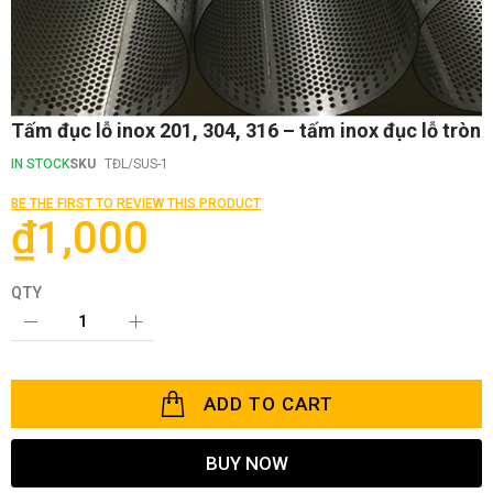
Skip
Tấm đục lỗ inox 201, 304, 316 – tấm inox đục lỗ tròn
to
the
IN STOCK
SKU
TĐL/SUS-1
beginning
of
BE THE FIRST TO REVIEW THIS PRODUCT
the
₫1,000
images
gallery
QTY
ADD TO CART
BUY NOW