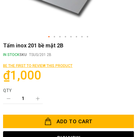
Skip
Tấm inox 201 bề mặt 2B
to
the
IN STOCK
SKU
TSUS/201 2B
beginning
of
BE THE FIRST TO REVIEW THIS PRODUCT
the
₫1,000
images
gallery
QTY
ADD TO CART