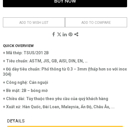
BUY NOW
ADD TO WISH LIST
ADD TO COMPARE
QUICK OVERVIEW
+ Mã thép: TSUS/201 2B
+ Tiêu chuẩn: ASTM, JIS, GB, AISI, DIN, EN, …
+ Độ dày tiêu chuẩn: Phổ thông từ 0.3 – 3mm (thấp hơn so với inox
304)
+ Công nghệ: Cán nguội
+ Bề mặt: 2B – bóng mờ
+ Chiều dài: Tùy thuộc theo yêu cầu của quý khách hàng
+ Xuất xứ: Hàn Quốc, Đài Loan, Malaysia, Ấn Độ, Châu Âu, ...
DETAILS