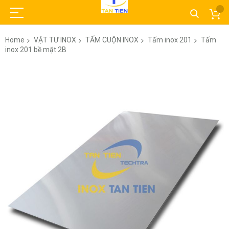
Home
VẬT TƯ INOX
TẤM CUỘN INOX
Tấm inox 201
Tấm
inox 201 bề mặt 2B
Skip
to
the
end
of
the
images
gallery