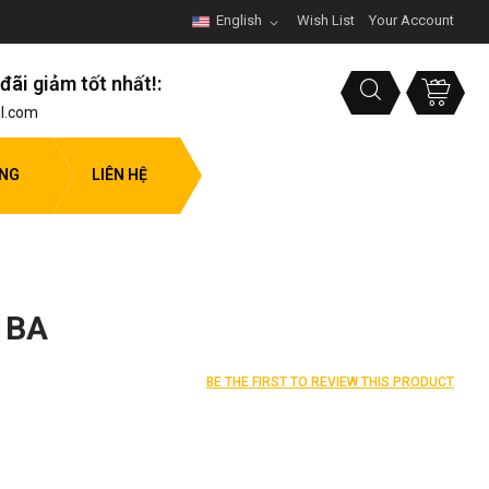
English
Wish List
Your Account
đãi giảm tốt nhất!:
l.com
ỤNG
LIÊN HỆ
 BA
BE THE FIRST TO REVIEW THIS PRODUCT