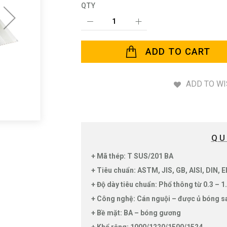
QTY
ADD TO CART
ADD TO WI
QU
+ Mã thép: T SUS/201 BA
+ Tiêu chuẩn: ASTM, JIS, GB, AISI, DIN, E
+ Độ dày tiêu chuẩn: Phổ thông từ 0.3 –
+ Công nghệ: Cán nguội – được ủ bóng s
+ Bề mặt: BA – bóng gương