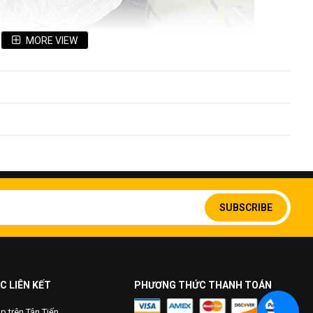
MORE VIEW
Sign
Up
SUBSCRIBE
for
Our
Newsletter:
C LIÊN KẾT
PHƯƠNG THỨC THANH TOÁN
 trên Tân Tiến