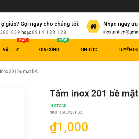
rợ giúp? Gọi ngay cho chúng tôi:
Nhận ngay ưu 
 388 669
0914 128 128
inoxtantien@gmai
hoặc
HOT
NEW
VẬT TƯ
GIA CÔNG
TIN TỨC
TUYỂN D
inox 201 bề mặt BA
Tấm inox 201 bề mặt
IN STOCK
SKU
TSUS/201 BA
₫1,000