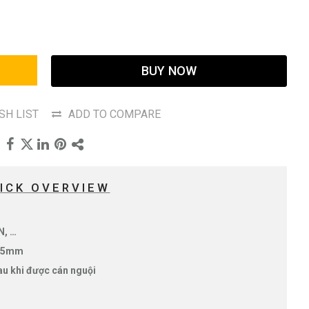
BUY NOW
SH LIST
ADD TO COMPARE
ICK OVERVIEW
N, …
 1.5mm
au khi được cán nguội