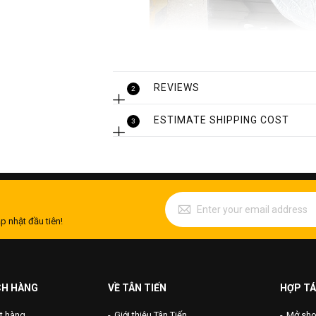
REVIEWS
2
ESTIMATE SHIPPING COST
3
p nhật đầu tiên!
CH HÀNG
VỀ TÂN TIẾN
HỢP TÁ
t hàng
Giới thiệu Tân Tiến
Mở shop