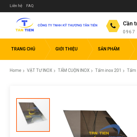
Liên hệ
FAQ
Cần t
0967
TRANG CHỦ
GIỚI THIỆU
SẢN PHẨM
Home
VẬT TƯ INOX
TẤM CUỘN INOX
Tấm inox 201
Tấm 
Skip
to
the
end
of
the
images
gallery