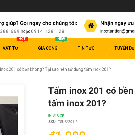
rợ giúp? Gọi ngay cho chúng tôi:
Nhận ngay ưu 
 388 669
0914 128 128
inoxtantien@gmai
hoặc
HOT
NEW
VẬT TƯ
GIA CÔNG
TIN TỨC
TUYỂN D
inox 201 có bền không? Tại sao nên sử dụng tấm inox 201?
Tấm inox 201 có bền
tấm inox 201?
IN STOCK
SKU
TSUS/201-2