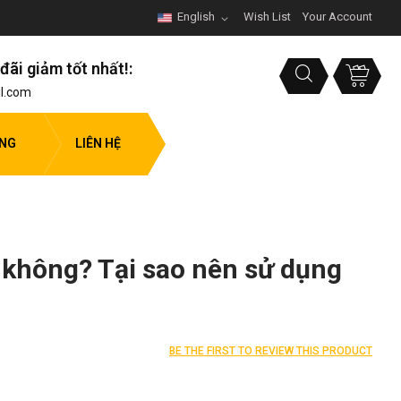
English
Wish List
Your Account
đãi giảm tốt nhất!:
l.com
ỤNG
LIÊN HỆ
 không? Tại sao nên sử dụng
BE THE FIRST TO REVIEW THIS PRODUCT