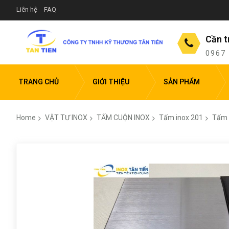
Liên hệ
FAQ
Cần t
0967
TRANG CHỦ
GIỚI THIỆU
SẢN PHẨM
Home
VẬT TƯ INOX
TẤM CUỘN INOX
Tấm inox 201
Tấm 
Skip
to
the
end
of
the
images
gallery