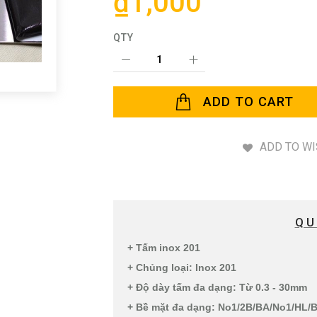
₫1,000
QTY
ADD TO CART
ADD TO WI
QU
+ Tấm inox 201
+ Chủng loại: Inox 201
+ Độ dày tấm đa dạng: Từ 0.3 - 30mm
+ Bề mặt đa dạng: No1/2B/BA/No1/HL/