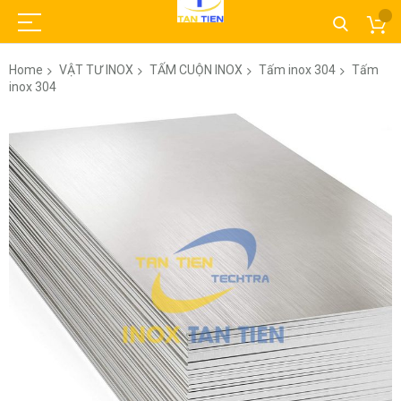
Home
VẬT TƯ INOX
TẤM CUỘN INOX
Tấm inox 304
Tấm
inox 304
Skip
to
the
end
of
the
images
gallery