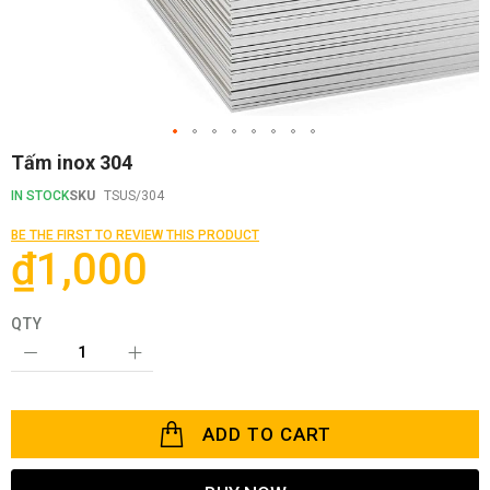
Skip
Tấm inox 304
to
the
IN STOCK
SKU
TSUS/304
beginning
of
BE THE FIRST TO REVIEW THIS PRODUCT
the
₫1,000
images
gallery
QTY
ADD TO CART