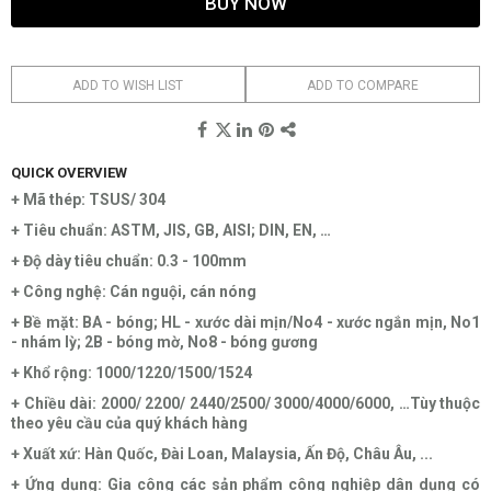
BUY NOW
ADD TO WISH LIST
ADD TO COMPARE
QUICK OVERVIEW
+ Mã thép: TSUS/ 304
+ Tiêu chuẩn: ASTM, JIS, GB, AISI; DIN, EN, …
+ Độ dày tiêu chuẩn: 0.3 - 100mm
+ Công nghệ: Cán nguội, cán nóng
+ Bề mặt: BA - bóng; HL - xước dài mịn/No4 - xước ngắn mịn, No1
- nhám lỳ; 2B - bóng mờ, No8 - bóng gương
+ Khổ rộng: 1000/1220/1500/1524
+ Chiều dài: 2000/ 2200/ 2440/2500/ 3000/4000/6000, …Tùy thuộc
theo yêu cầu của quý khách hàng
+ Xuất xứ: Hàn Quốc, Đài Loan, Malaysia, Ấn Độ, Châu Âu, ...
+ Ứng dụng: Gia công các sản phẩm công nghiệp dân dụng có