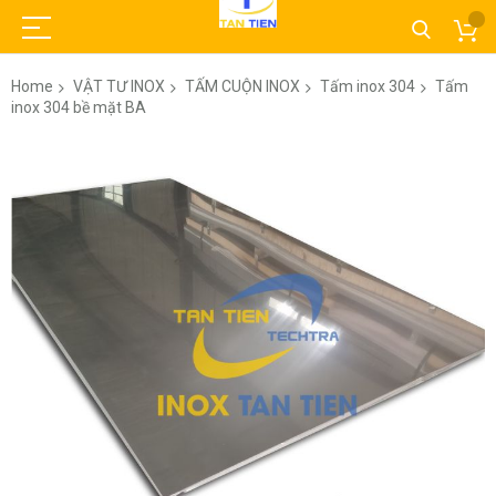
Home
VẬT TƯ INOX
TẤM CUỘN INOX
Tấm inox 304
Tấm
inox 304 bề mặt BA
Skip
to
the
end
of
the
images
gallery