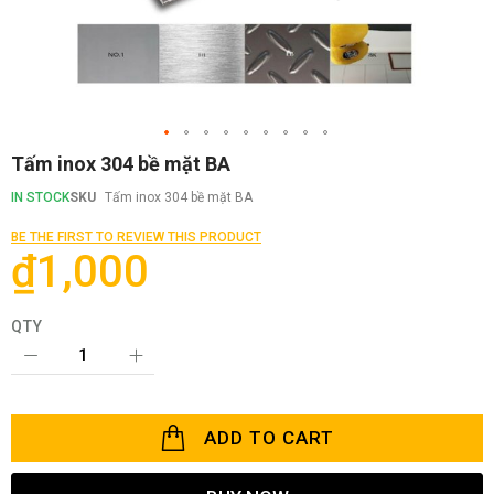
Skip
Tấm inox 304 bề mặt BA
to
the
IN STOCK
SKU
Tấm inox 304 bề mặt BA
beginning
of
BE THE FIRST TO REVIEW THIS PRODUCT
the
₫1,000
images
gallery
QTY
ADD TO CART