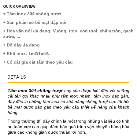
QUICK OVERVIEW
+ Tấm inox 304 chống trượt
+ Sản phẩm có bề mặt dập nổi
+ Hoa văn nổi đa dạng: Vuông, tròn, con thoi, chấm tròn, gạch
xước, ...
+ Độ dày đa dạng
+ Khổ inox: 1m2/1m5/...
+ Có cắt gia cắt tấm theo yêu cầu
DETAILS
Tấm inox 304 chống trượt
hay còn được biết đến với những
cái tên gọi khác nhau như tấm inox nhám, tấm inox dập gân,
đây đều là những tấm inox có khả năng chống trượt cực tốt bởi
bề mặt được dập gân theo yêu cầu thiết kế riêng của khách
hàng.
Thông thường thì đây chính là một trong những vật liệu có tính
an toàn cực cao giúp đảm bảo quá trình vận chuyển hàng hóa
giữa các không gian được thuận lợi hơn.