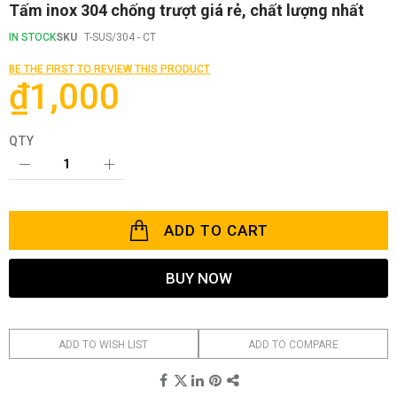
Skip
Tấm inox 304 chống trượt giá rẻ, chất lượng nhất
to
the
IN STOCK
SKU
T-SUS/304 - CT
beginning
of
BE THE FIRST TO REVIEW THIS PRODUCT
the
₫1,000
images
gallery
QTY
ADD TO CART
BUY NOW
ADD TO WISH LIST
ADD TO COMPARE