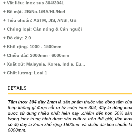
+ Vật liệu: Inox sus 304/304L
+ Bề mặt: 2B/No.1/BA/HL/No4
+ Tiêu chuẩn: ASTM, JIS, ANSI, GB
+ Chủng loại: Cán nóng & Cán nguội
+ Độ dày: 2.0
+ Khổ rộng: 1000 - 1500mm
+ Chiều dài: 3000mm - 6000mm
+ Xuất xứ: Malaysia, Korea, India, Eu...
+ Chất lượng: Loại 1
DETAILS
Tấm inox 304 dày 2mm
là sản phẩm thuộc vào dòng tấm của
thép không gỉ được cắt ra từ cuộn inox 304, đây là dòng inox
được sử dụng nhiều nhất hiện nay ,chiếm đến hơn 50% sản
lượng inox trung bình được sản xuất ra trên thế giới, tấm inox
có độ dày là 2mm khổ rộng 1500mm và chiều dài tiêu chuẩn là
6000mm.