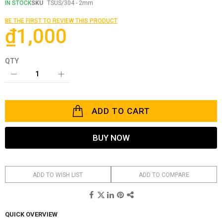
the
IN STOCK
SKU
TSUS/304 - 2mm
beginning
of
BE THE FIRST TO REVIEW THIS PRODUCT
the
₫1,000
images
gallery
QTY
ADD TO CART
BUY NOW
ADD TO WISH LIST
ADD TO COMPARE
QUICK OVERVIEW