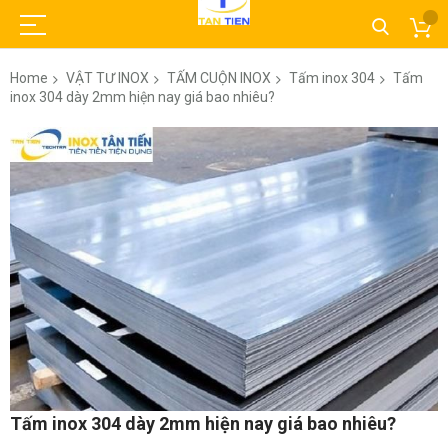
Home
VẬT TƯ INOX
TẤM CUỘN INOX
Tấm inox 304
Tấm
inox 304 dày 2mm hiện nay giá bao nhiêu?
Skip
to
the
end
of
the
images
gallery
Skip
Tấm inox 304 dày 2mm hiện nay giá bao nhiêu?
to