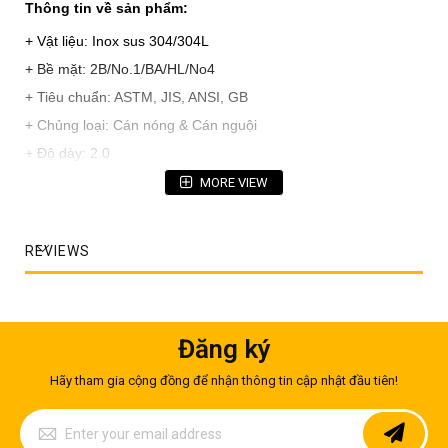
Thông tin về sản phẩm:
+ Vật liệu: Inox sus 304/304L
+ Bề mặt: 2B/No.1/BA/HL/No4
+ Tiêu chuẩn: ASTM, JIS, ANSI, GB
+ Chủng loại: Cán nóng & Cán nguội
+ Độ dày: 2.0
+ Khổ rộng: 1000 - 1500mm
MORE VIEW
+ Chiều dài: 3000mm - 6000mm
+ Xuất xứ: Malaysia, Korea, India, Eu...
REVIEWS
+ Chất lượng: Loại 1
+ Đóng gói: PVC, Pallet hoặc theo yêu cầu
Những đặc điểm của tấm inox 304 dày 2mm
Đăng ký
Tốc độ hóa bền rèn cao
Hãy tham gia cộng đồng để nhận thông tin cập nhật đầu tiên!
Độ dẻo cao hơn
Sign
Độ cứng và độ bền cao hơn
Up