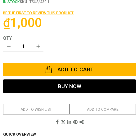
the
IN STOCK
SKU
TSUS/430-1
beginning
of
BE THE FIRST TO REVIEW THIS PRODUCT
the
₫1,000
images
gallery
QTY
ADD TO CART
BUY NOW
ADD TO WISH LIST
ADD TO COMPARE
QUICK OVERVIEW