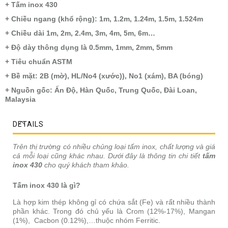
+ Tấm inox 430
+ Chiều ngang (khổ rộng): 1m, 1.2m, 1.24m, 1.5m, 1.524m
+ Chiều dài 1m, 2m, 2.4m, 3m, 4m, 5m, 6m…
+ Độ dày thông dụng là 0.5mm, 1mm, 2mm, 5mm
+ Tiêu chuẩn ASTM
+ Bề mặt: 2B (mờ), HL/No4 (xước)), No1 (xám), BA (bóng)
+ Nguồn gốc: Ấn Độ, Hàn Quốc, Trung Quốc, Đài Loan,
Malaysia
DETAILS
Trên thị trường có nhiều chủng loại tấm inox, chất lượng và giá
cả mỗi loại cũng khác nhau. Dưới đây là thông tin chi tiết
tấm
inox 430
cho quý khách tham khảo.
Tấm inox 430 là gì?
Là hợp kim thép không gỉ có chứa sắt (Fe) và rất nhiều thành
phần khác. Trong đó chủ yếu là Crom (12%-17%), Mangan
(1%), Cacbon (0.12%),…thuộc nhóm Ferritic.