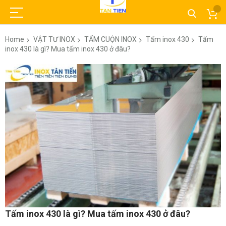
Home
VẬT TƯ INOX
TẤM CUỘN INOX
Tấm inox 430
Tấm
inox 430 là gì? Mua tấm inox 430 ở đâu?
Skip
to
the
end
of
the
images
gallery
Skip
Tấm inox 430 là gì? Mua tấm inox 430 ở đâu?
to