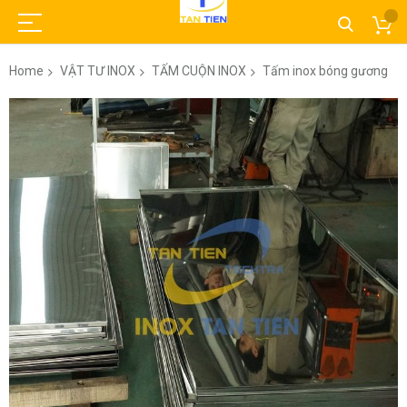
Home
VẬT TƯ INOX
TẤM CUỘN INOX
Tấm inox bóng gương
Skip
to
the
end
of
the
images
gallery