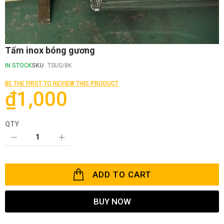
Skip
Tấm inox bóng gương
to
the
IN STOCK
SKU
TSUS/8K
beginning
of
BE THE FIRST TO REVIEW THIS PRODUCT
the
₫1,000
images
gallery
QTY
ADD TO CART
BUY NOW