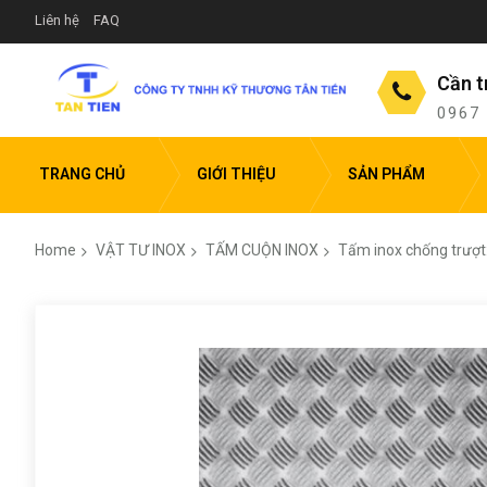
Liên hệ
FAQ
Cần t
0967
TRANG CHỦ
GIỚI THIỆU
SẢN PHẨM
Home
VẬT TƯ INOX
TẤM CUỘN INOX
Tấm inox chống trượt:
Skip
to
the
end
of
the
images
gallery