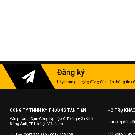
Đăng ký
Hãy tham gia cộng đồng để nhận thông tin cậ
CÔNG TY TNHH KỸ THƯƠNG TÂN TIẾN
HỖ TRỢ KHÁ
Văn phòng: Cụm Công Nghiệp Ô Tô Nguyên Khê,
Hướng dẫn đặ
Đông Anh, TP Hà Nội, Việt Nam
Phương thức 
Hotline: 0967 388 669 / 0914 128 128