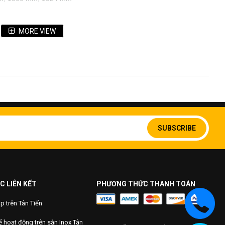
….
MORE VIEW
Sign
Up
SUBSCRIBE
for
Our
Newsletter:
C LIÊN KẾT
PHƯƠNG THỨC THANH TOÁN
 trên Tân Tiến
 hoạt động trên sàn Inox Tân