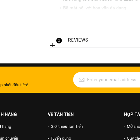
+ Bề mặt nổi với hoa văn đa dạng
+ Xuất xứ: Châu Á, Châu Âu, Đài Loan,
REVIEWS
2
p nhật đầu tiên!
CH HÀNG
VỀ TÂN TIẾN
HỢP TÁ
t hàng
Giới thiệu Tân Tiến
Mở shop
vận chuyển
Tuyển dụng
Quy chế