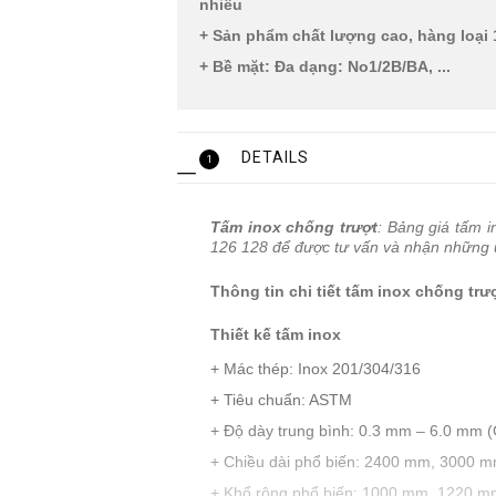
nhiều
+ Sản phẩm chất lượng cao, hàng loại 
+ Bề mặt: Đa dạng: No1/2B/BA, ...
DETAILS
1
Tấm inox chống trượt
: Bảng giá tấm i
126 128 để được tư vấn và nhận những ưu
Thông tin chi tiết tấm inox chống trư
Thiết kế tấm inox
+ Mác thép: Inox 201/304/316
+ Tiêu chuẩn: ASTM
+ Độ dày trung bình: 0.3 mm – 6.0 mm 
+ Chiều dài phổ biến: 2400 mm, 3000
+ Khổ rộng phổ biến: 1000 mm, 1220 