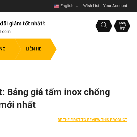
English
Wish List
Your Account
đãi giảm tốt nhất!:
l.com
ỤNG
LIÊN HỆ
: Bảng giá tấm inox chống
.mới nhất
BE THE FIRST TO REVIEW THIS PRODUCT