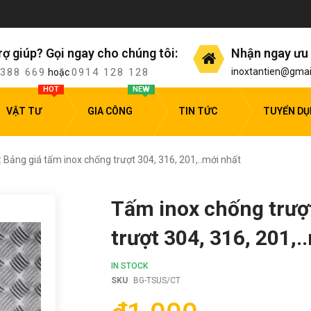
rợ giúp? Gọi ngay cho chúng tôi:
Nhận ngay ưu 
 388 669
0914 128 128
inoxtantien@gmai
hoặc
HOT
NEW
VẬT TƯ
GIA CÔNG
TIN TỨC
TUYỂN D
 Bảng giá tấm inox chống trượt 304, 316, 201,..mới nhất
Tấm inox chống trượt
trượt 304, 316, 201,.
IN STOCK
SKU
BG-TSUS/CT