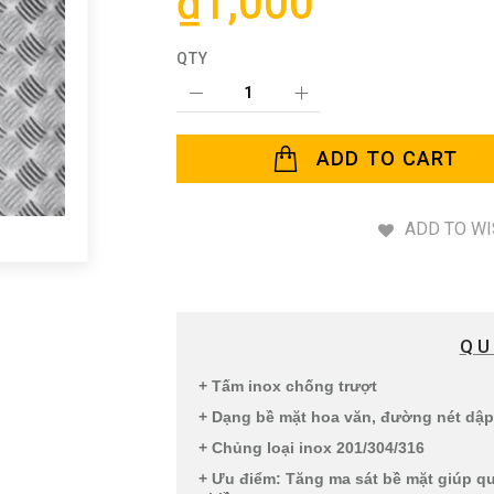
₫1,000
QTY
ADD TO CART
ADD TO WI
QU
+ Tấm inox chống trượt
+ Dạng bề mặt hoa văn, đường nét dập
+ Chủng loại inox 201/304/316
+ Ưu điểm: Tăng ma sát bề mặt giúp qu