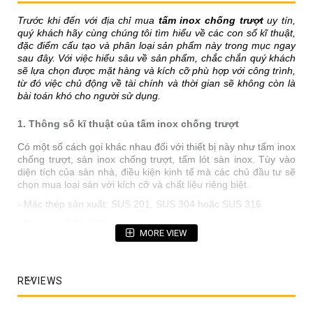
Trước khi đến với địa chỉ mua
tấm inox chống trượt
uy tín,
quý khách hãy cùng chúng tôi tìm hiểu về các con số kĩ thuật,
đặc điểm cấu tạo và phân loại sản phẩm này trong mục ngay
sau đây. Với việc hiểu sâu về sản phẩm, chắc chắn quý khách
sẽ lựa chọn được mặt hàng và kích cỡ phù hợp với công trình,
từ đó việc chủ động về tài chính và thời gian sẽ không còn là
bài toán khó cho người sử dụng.
1. Thông số kĩ thuật của tấm inox chống trượt
Có một số cách gọi khác nhau đối với thiết bị này như tấm inox
chống trượt, sàn inox chống trượt, tấm lót sàn inox. Tùy vào
diện tích của sàn nhà, điều kiện kinh tế mà các chủ đầu tư sẽ
chọn mua loại sàn với kích cỡ và chất liệu riêng biệt.
- Mác thép sản xuất: SUS 201, SUS 304 hoặc SUS 316
- Bề mặt: 2B/No1/BA
MORE VIEW
- Độ dài: 2.4m, 3m, 4m, 6m,….
- Độ rộng: 1m, 1.2m, 1.5m
REVIEWS
- Độ dày: dao động từ 3-5m
Các con số trên có thể biến đổi theo đơn đặt hàng của quý