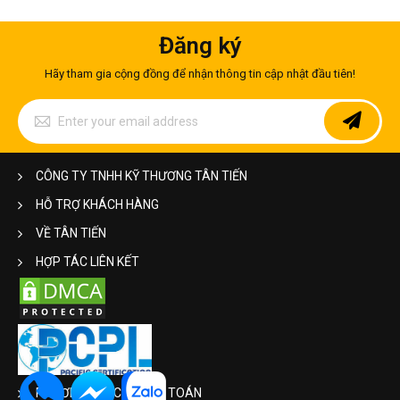
khách. Nếu có những yêu cầu đặc biệt về mặt gia công, hãy
liên hệ với nhà sản xuất để được cung cấp tấm inox ưng ý với
chi phí phù hợp.
Đăng ký
Một số
mẫu tấm inox chống trượt
của công ty chúng tôi cho
Hãy tham gia cộng đồng để nhận thông tin cập nhật đầu tiên!
quý khách hàng tham khảo
Sign
Up
for
Our
Newsletter:
CÔNG TY TNHH KỸ THƯƠNG TÂN TIẾN
HỖ TRỢ KHÁCH HÀNG
VỀ TÂN TIẾN
HỢP TÁC LIÊN KẾT
PHƯƠNG THỨC THANH TOÁN