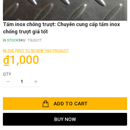
Skip
Tấm inox chống trượt: Chuyên cung cấp tấm inox
to
chống trượt giá tốt
the
beginning
IN STOCK
SKU
TSUS/CT
of
the
BE THE FIRST TO REVIEW THIS PRODUCT
images
₫1,000
gallery
QTY
ADD TO CART
BUY NOW