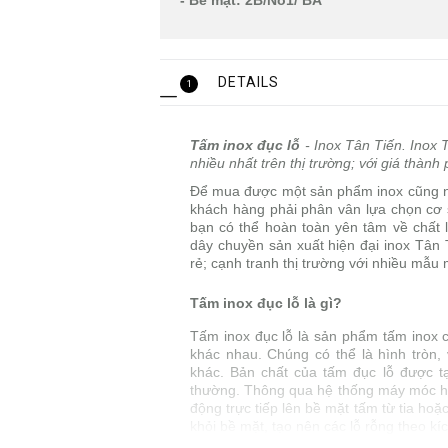
- Bề mặt: 2B/No1/ BA
DETAILS
1
Tấm inox đục lỗ
- Inox Tân Tiến. Inox 
nhiều nhất trên thị trường; với giá thành
Để mua được một sản phẩm inox cũng như 
khách hàng phải phân vân lựa chọn cơ 
bạn có thể hoàn toàn yên tâm về chất 
dây chuyền sản xuất hiện đại inox Tân 
rẻ; cạnh tranh thị trường với nhiều mẫu 
Tấm inox đục lỗ là gì?
Tấm inox đục lỗ là sản phẩm tấm inox c
khác nhau. Chúng có thể là hình tròn, 
khác. Bản chất của tấm đục lỗ được tạo
thường. Thông qua hệ thống máy móc hiệ
động trực tiếp lên bề mặt tấm từ tia hoặ
khỏi bề mặt, tạo nên các lỗ rỗng theo k