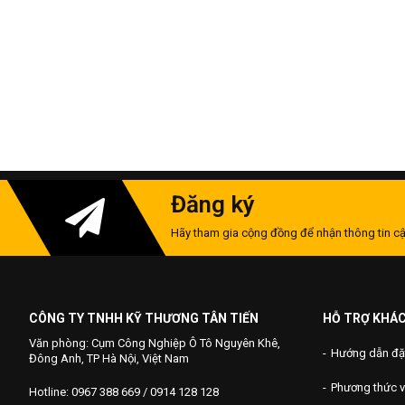
Đăng ký
Hãy tham gia cộng đồng để nhận thông tin cậ
CÔNG TY TNHH KỸ THƯƠNG TÂN TIẾN
HỖ TRỢ KHÁ
Văn phòng: Cụm Công Nghiệp Ô Tô Nguyên Khê,
Hướng dẫn đặ
Đông Anh, TP Hà Nội, Việt Nam
Phương thức 
Hotline: 0967 388 669 / 0914 128 128