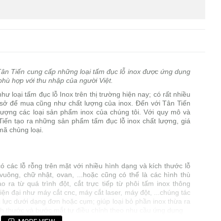
Tân Tiến cung cấp những loại tấm đục lỗ inox được ứng dụng
 phù hợp với thu nhập của người Việt.
loại tấm đục lỗ Inox trên thị trường hiện nay; có rất nhiều
sở để mua cũng như chất lượng của inox. Đến với Tân Tiến
lượng các loại sản phẩm inox của chúng tôi. Với quy mô và
Tiến tạo ra những sản phẩm tấm đục lỗ inox chất lượng, giá
mã chủng loại.
ó các lỗ rỗng trên mặt với nhiều hình dạng và kích thước lỗ
vuông, chữ nhật, ovan, ...hoặc cũng có thể là các hình thù
 ra từ quá trình đột, cắt trực tiếp từ phôi tấm inox thông
n đại như máy cắt cnc, máy cắt laser, máy đột, ...chúng tác
c lực dưới dạng đơn hoặc cụm; giúp loại bỏ phần inox thừa ra
ích thước và bước mắt tự điều chỉnh theo nhu cầu ứng dụng