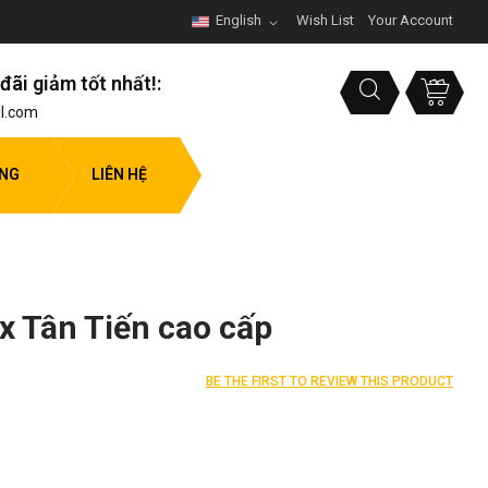
English
Wish List
Your Account
đãi giảm tốt nhất!:
l.com
ỤNG
LIÊN HỆ
ox Tân Tiến cao cấp
BE THE FIRST TO REVIEW THIS PRODUCT