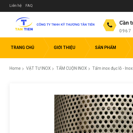
Liên hệ
FAQ
Cần t
0967
TRANG CHỦ
GIỚI THIỆU
SẢN PHẨM
Home
VẬT TƯ INOX
TẤM CUỘN INOX
Tấm inox đục lỗ - Ino
Skip
to
the
end
of
the
images
gallery