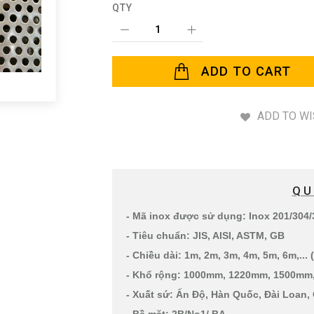
QTY
ADD TO CART
ADD TO WI
QU
- Mã inox được sử dụng: Inox 201/304/
- Tiêu chuẩn: JIS, AISI, ASTM, GB
- Chiều dài: 1m, 2m, 3m, 4m, 5m, 6m,...
- Khổ rộng: 1000mm, 1220mm, 1500mm,
- Xuất sứ: Ấn Độ, Hàn Quốc, Đài Loan, 