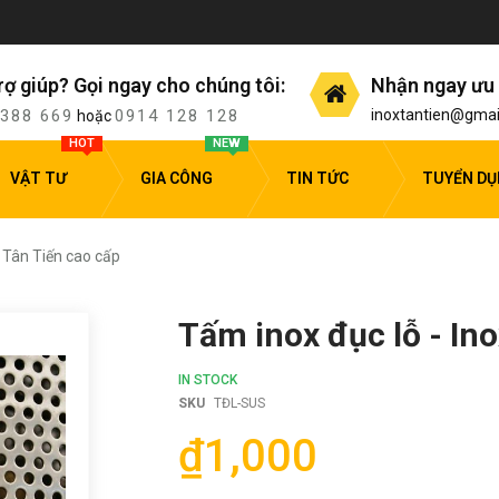
rợ giúp? Gọi ngay cho chúng tôi:
Nhận ngay ưu 
 388 669
0914 128 128
inoxtantien@gmai
hoặc
HOT
NEW
VẬT TƯ
GIA CÔNG
TIN TỨC
TUYỂN D
x Tân Tiến cao cấp
Tấm inox đục lỗ - In
IN STOCK
SKU
TĐL-SUS
₫1,000