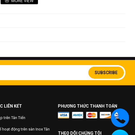
MORE VIEW
Sign
Up
SUBSCRIBE
for
Our
Newsletter:
C LIÊN KẾT
PHƯƠNG THỨC THANH TOÁN
 trên Tân Tiến
 hoạt động trên sàn Inox Tân
THEO DÕI CHÚNG TÔI