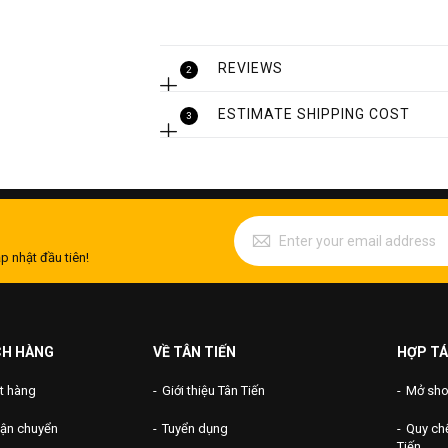
REVIEWS
2
ESTIMATE SHIPPING COST
3
p nhật đầu tiên!
CH HÀNG
VỀ TÂN TIẾN
HỢP TÁ
t hàng
Giới thiệu Tân Tiến
Mở shop
vận chuyển
Tuyển dụng
Quy chế
Tiến