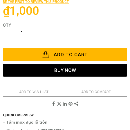
BE THE FIRST TO REVIEW THIS PRODUCT
images
₫1,000
gallery
QTY
ADD TO CART
BUY NOW
ADD TO WISH LIST
ADD TO COMPARE
QUICK OVERVIEW
+ Tấm inox đục lỗ tròn