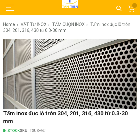
Home
VẬT TƯ INOX
TẤM CUỘN INOX
Tấm inox đục lỗ tròn
304, 201, 316, 430 từ 0.3-30 mm
Skip
to
the
end
of
the
images
gallery
Skip
Tấm inox đục lỗ tròn 304, 201, 316, 430 từ 0.3-30
to
mm
the
beginning
IN STOCK
SKU
TSUS/ĐLT
of
the