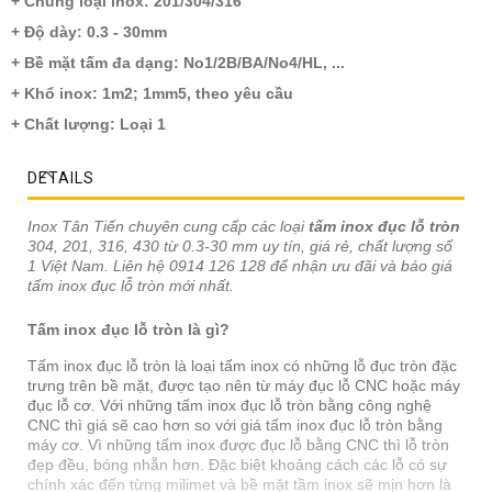
+ Chủng loại inox: 201/304/316
+ Độ dày: 0.3 - 30mm
+ Bề mặt tấm đa dạng: No1/2B/BA/No4/HL, ...
+ Khổ inox: 1m2; 1mm5, theo yêu cầu
+ Chất lượng: Loại 1
DETAILS
Inox Tân Tiến chuyên cung cấp các loại
tấm inox đục lỗ tròn
304, 201, 316, 430 từ 0.3-30 mm uy tín, giá rẻ, chất lượng số
1 Việt Nam. Liên hệ 0914 126 128 để nhận ưu đãi và báo giá
tấm inox đục lỗ tròn mới nhất.
Tấm inox đục lỗ tròn là gì?
Tấm inox đục lỗ tròn là loại tấm inox có những lỗ đục tròn đặc
trưng trên bề mặt, được tạo nên từ máy đục lỗ CNC hoặc máy
đục lỗ cơ. Với những tấm inox đục lỗ tròn bằng công nghệ
CNC thì giá sẽ cao hơn so với giá tấm inox đục lỗ tròn bằng
máy cơ. Vì những tấm inox được đục lỗ bằng CNC thì lỗ tròn
đẹp đều, bóng nhẵn hơn. Đặc biệt khoảng cách các lỗ có sự
chính xác đến từng milimet và bề mặt tầm inox sẽ mịn hơn là