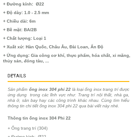
+ Đường kính: Ø22
+ Độ dày: 1.0 - 2.5 mm
+ Chiều dài: 6m
+ Bề mặt: BA/2B
+ Chất lượng: Loại 1
+ Xuất xứ: Hàn Quốc, Châu Âu, Đài Loan, Ấn Độ
+ Ứng dụng: Gia công cơ khí, thực phẩm, hóa chất, xi măng,
thủy sản, đóng tàu, ...
DETAILS
Sản phẩm
ống inox 304 phi 22
là loại ống inox trang trí được
ứng dụng trong các lĩnh vực như: Trang trí nội thất, nhà ga,
nhà ở, sân bay hay các công trình khác nhau. Cùng tìm hiểu
thông tin chi tiết ống inox 304 phi 22 qua bài viết này nhé.
Thông tin ống inox 304 Phi 22
+ Ống trang trí (304)
+ Đường kính: Ø22