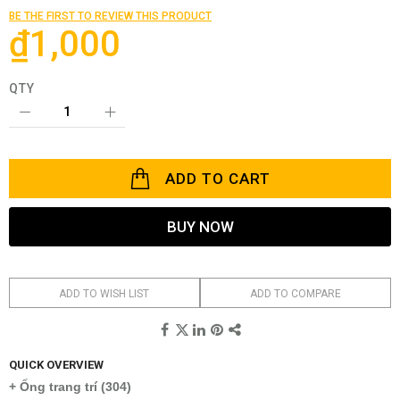
of
BE THE FIRST TO REVIEW THIS PRODUCT
the
₫1,000
images
gallery
QTY
ADD TO CART
BUY NOW
ADD TO WISH LIST
ADD TO COMPARE
QUICK OVERVIEW
+ Ống trang trí (304)