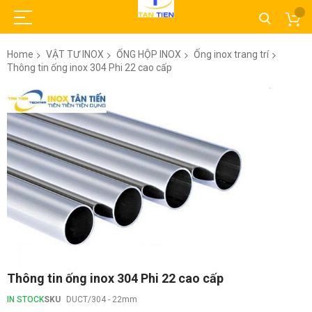
Home
VẬT TƯ INOX
ỐNG HỘP INOX
Ống inox trang trí
Thông tin ống inox 304 Phi 22 cao cấp
Skip
to
the
end
of
the
images
gallery
Skip
Thông tin ống inox 304 Phi 22 cao cấp
to
the
IN STOCK
SKU
DUCT/304 - 22mm
beginning