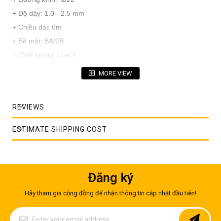
+ Độ dày: 1.0 - 2.5 mm
+ Chiều dài: 6m
+ Bề mặt: BA/2B
+ Chất lượng: Loại 1
+ Xuất xứ: Hàn Quốc, Châu Âu, Đài Loan, Ấn Độ
MORE VIEW
+ Ứng dụng: Gia công cơ khí, thực phẩm, hóa chất, xi măng,
thủy sản, đóng tàu, ...
REVIEWS
ESTIMATE SHIPPING COST
Đăng ký
Hãy tham gia cộng đồng để nhận thông tin cập nhật đầu tiên!
Sign
Up