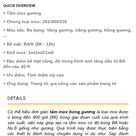
QUICK OVERVIEW
+ Tấm inox gương
+ Chủng loại inox: 201/304/316
+ Màu sắc: Đa dạng: Vàng gương, trắng gương, hồng gương,
...
+ Bề mặt: BA/K (6K - 12k)
+ Khổ inox: 1m/1m2/1m5
+ Đặc điểm bề mặt sáng, độ trong hình ảnh tăng dần từ BA
đến các độ K
+ Ưu điểm: Tính thẩm mỹ cao
+ Ứng dụng: Trang trí, gia công các sản phẩm trang trí
DETAILS
Có thể hiểu đơn giản
tấm inox bóng gương
là loại inox được
ủ bóng đến 800 grit (8K) trong giai đoạn cuối của quá trình
sản xuất, việc này giúp tạo ra tấm inox có độ bóng BA hoặc
No.8 giống như gương. Quá trình này được thực hiện bằng
các thiết bị đánh bóng chuyên dụng ví dụ như: Sáp đánh