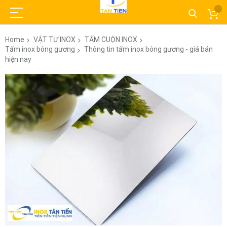
Home
VẬT TƯ INOX
TẤM CUỘN INOX
Tấm inox bóng gương
Thông tin tấm inox bóng gương - giá bán
hiện nay
Skip
to
the
end
of
the
images
gallery