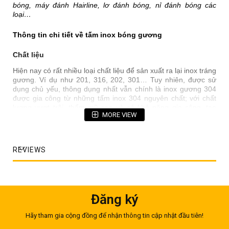
bóng, máy đánh Hairline, lơ đánh bóng, nỉ đánh bóng các
loại…
Thông tin chi tiết về tấm inox bóng gương
Chất liệu
Hiện nay có rất nhiều loại chất liệu để sản xuất ra lại inox tráng
gương. Ví dụ như 201, 316, 202, 301… Tuy nhiên, được sử
dụng chủ yếu, thông dụng nhất vẫn chính là inox gương 304
được gia công từ những tấm inox 304 nguyên chất; với chất
lượng vượt trội, thẩm mỹ cao và có khả năng gia công, tạo
MORE VIEW
hình dễ dàng.
REVIEWS
Đăng ký
Hãy tham gia cộng đồng để nhận thông tin cập nhật đầu tiên!