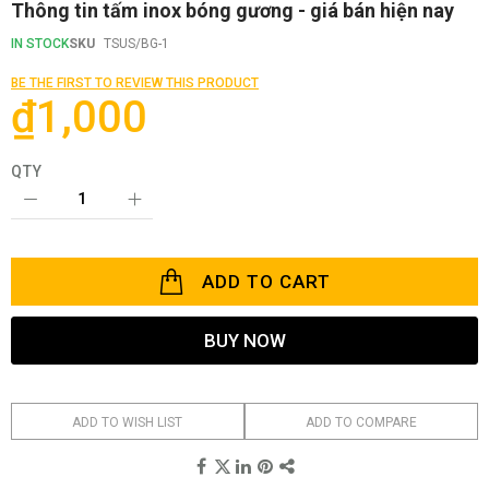
Skip
Thông tin tấm inox bóng gương - giá bán hiện nay
to
the
IN STOCK
SKU
TSUS/BG-1
beginning
of
BE THE FIRST TO REVIEW THIS PRODUCT
the
₫1,000
images
gallery
QTY
ADD TO CART
BUY NOW
ADD TO WISH LIST
ADD TO COMPARE