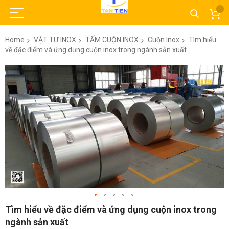
Home
VẬT TƯ INOX
TẤM CUỘN INOX
Cuộn Inox
Tìm hiểu
về đặc điểm và ứng dụng cuộn inox trong ngành sản xuất
Skip
to
the
end
of
the
images
gallery
Skip
Tìm hiểu về đặc điểm và ứng dụng cuộn inox trong
to
ngành sản xuất
the