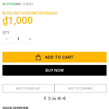
beginning
IN STOCK
SKU
C-SUS-1
of
the
BE THE FIRST TO REVIEW THIS PRODUCT
images
₫1,000
gallery
QTY
ADD TO CART
BUY NOW
ADD TO WISH LIST
ADD TO COMPARE
QUICK OVERVIEW