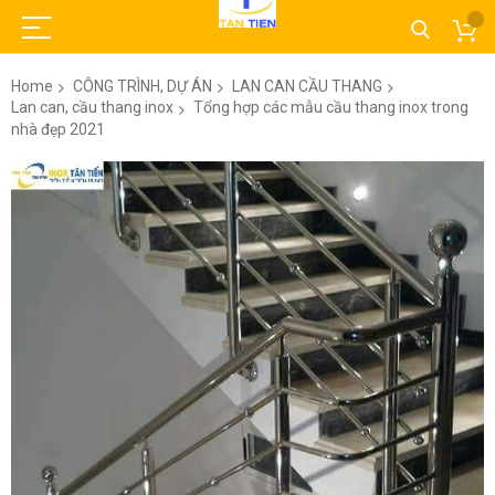
Home
CÔNG TRÌNH, DỰ ÁN
LAN CAN CẦU THANG
Lan can, cầu thang inox
Tổng hợp các mẫu cầu thang inox trong
nhà đẹp 2021
Skip
to
the
end
of
the
images
gallery