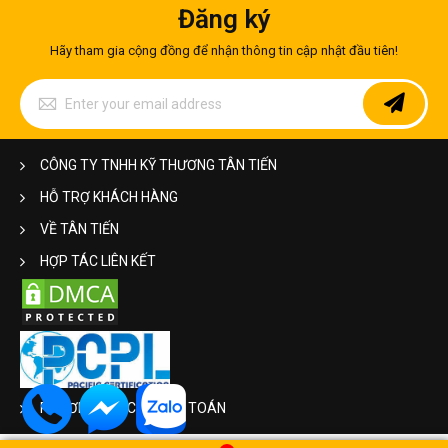
Đăng ký
Hãy tham gia cộng đồng để nhận thông tin cập nhật đầu tiên!
Sign
Up
for
Our
Newsletter:
CÔNG TY TNHH KỸ THƯƠNG TÂN TIẾN
HỖ TRỢ KHÁCH HÀNG
VỀ TÂN TIẾN
HỢP TÁC LIÊN KẾT
PHƯƠNG THỨC THANH TOÁN
Cầu thang inox trong nhà 304 trọn bộ