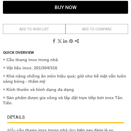
BUY NOW
ADD TO WISH LIST
ADD TO COMPARE
QUICK OVERVIEW
+ Cầu thang inox trong nhà
+ Vật liệu inox: 201/304/316
+ Khả năng chống ăn mòn hiệu quả; giữ cho bề mặt vẫn luôn
sáng bóng - thẩm mỹ
+ Kích thước và hình dạng đa dạng
+ Sản phẩm được gia công và lắp đặt trực tiếp bởi inox Tân
Tiến
DETAILS
Mẫu
cầu thang inox trong nhà
đẹp
hiện nay đang là xu