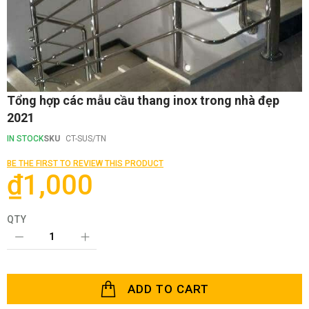
Skip
Tổng hợp các mẫu cầu thang inox trong nhà đẹp
to
2021
the
beginning
IN STOCK
SKU
CT-SUS/TN
of
the
BE THE FIRST TO REVIEW THIS PRODUCT
images
₫1,000
gallery
QTY
ADD TO CART