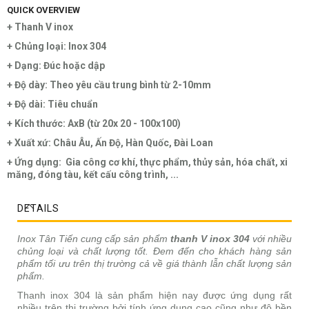
QUICK OVERVIEW
+ Thanh V inox
+ Chủng loại: Inox 304
+ Dạng: Đúc hoặc dập
+ Độ dày: Theo yêu cầu trung bình từ 2-10mm
+ Độ dài: Tiêu chuẩn
+ Kích thước: AxB (từ 20x 20 - 100x100)
+ Xuất xứ: Châu Âu, Ấn Độ, Hàn Quốc, Đài Loan
+ Ứng dụng: Gia công cơ khí, thực phẩm, thủy sản, hóa chất, xi
măng, đóng tàu, kết cấu công trình, ...
DETAILS
Inox Tân Tiến cung cấp sản phẩm
thanh V inox 304
với nhiều
chủng loại và chất lượng tốt. Đem đến cho khách hàng sản
phẩm tối ưu trên thị trường cả về giá thành lẫn chất lượng sản
phẩm.
Thanh inox 304 là sản phẩm hiện nay được ứng dụng rất
nhiều trên thị trường bởi tính ứng dụng cao cũng như độ bền