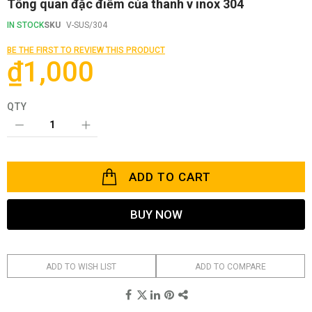
Skip
Tổng quan đặc điểm của thanh v inox 304
to
the
IN STOCK
SKU
V-SUS/304
beginning
of
BE THE FIRST TO REVIEW THIS PRODUCT
the
₫1,000
images
gallery
QTY
ADD TO CART
BUY NOW
ADD TO WISH LIST
ADD TO COMPARE