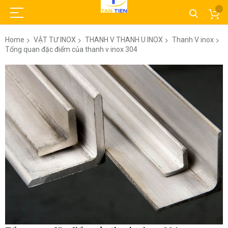
Home
VẬT TƯ INOX
THANH V THANH U INOX
Thanh V inox
Tổng quan đặc điểm của thanh v inox 304
Skip
to
the
end
of
the
images
gallery