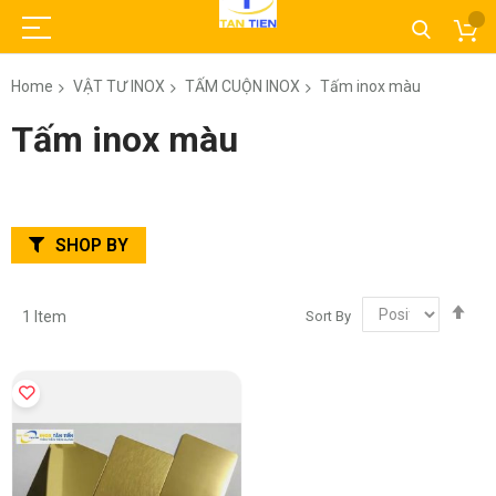
Home
VẬT TƯ INOX
TẤM CUỘN INOX
Tấm inox màu
Tấm inox màu
SHOP BY
Set
Sort By
1
Item
Des
Dir