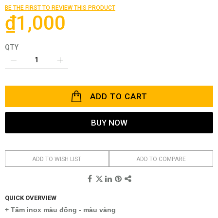
the
BE THE FIRST TO REVIEW THIS PRODUCT
images
₫1,000
gallery
QTY
ADD TO CART
BUY NOW
ADD TO WISH LIST
ADD TO COMPARE
QUICK OVERVIEW
+ Tấm inox màu đồng - màu vàng