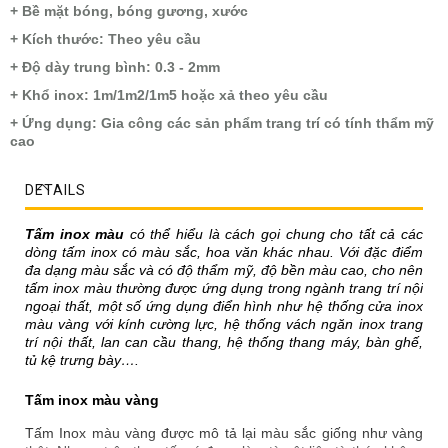
+ Bề mặt bóng, bóng gương, xước
+ Kích thước: Theo yêu cầu
+ Độ dày trung bình: 0.3 - 2mm
+ Khổ inox: 1m/1m2/1m5 hoặc xả theo yêu cầu
+ Ứng dụng: Gia công các sản phẩm trang trí có tính thẩm mỹ
cao
DETAILS
Tấm inox màu
có thể hiểu là cách gọi chung cho tất cả các
dòng tấm inox có màu sắc, hoa văn khác nhau. Với đặc điểm
đa dạng màu sắc và có độ thẩm mỹ, độ bền màu cao, cho nên
tấm inox màu thường được ứng dụng trong ngành trang trí nội
ngoại thất, một số ứng dụng điển hình như hệ thống cửa inox
màu vàng với kính cường lực, hệ thống vách ngăn inox trang
trí nội thất, lan can cầu thang, hệ thống thang máy, bàn ghế,
tủ kệ trưng bày….
Tấm inox màu vàng
Tấm Inox màu vàng được mô tả lại màu sắc giống như vàng