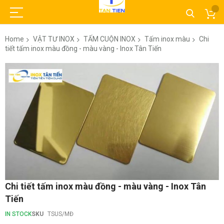
Home
VẬT TƯ INOX
TẤM CUỘN INOX
Tấm inox màu
Chi
tiết tấm inox màu đồng - màu vàng - Inox Tân Tiến
Skip
to
the
end
of
the
images
gallery
Skip
Chi tiết tấm inox màu đồng - màu vàng - Inox Tân
to
Tiến
the
beginning
IN STOCK
SKU
TSUS/MĐ
of