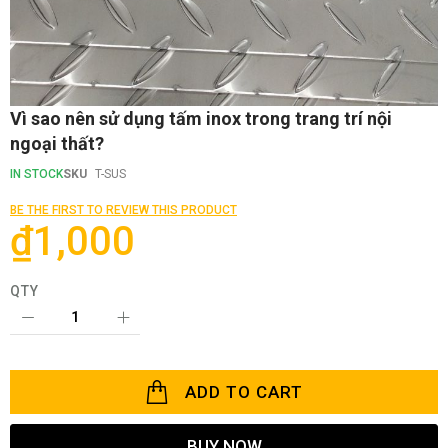
Skip
Vì sao nên sử dụng tấm inox trong trang trí nội
to
ngoại thất?
the
beginning
IN STOCK
SKU
T-SUS
of
the
BE THE FIRST TO REVIEW THIS PRODUCT
images
₫1,000
gallery
QTY
ADD TO CART
BUY NOW