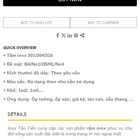
ADD TO WISH LIST
ADD TO COMPARE
QUICK OVERVIEW
+ Tấm inox 201/304/316
+ Bề mặt: BA/No1/2B/HL/No4
+ Kích thước/ độ dày: Theo yêu cầu
+ Màu sắc: Đa dạng theo nhu cầu sử dụng
+ Khổ: 1m2; 1m5,...
+ Ứng dụng: Ốp tường, ốp sàn, giá kệ, lan can, cầu thang, ...
DETAILS
Inox Tân Tiến cung cấp các sản phẩm
tấm inox
phục vụ cho
đời sống sản xuất đặc biệt là trong trang trí nội ngoại thất.