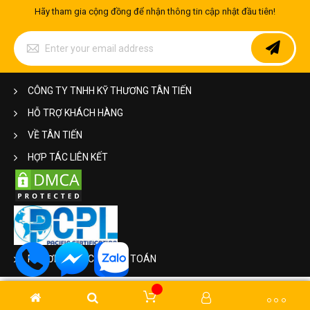
Hãy tham gia cộng đồng để nhận thông tin cập nhật đầu tiên!
Sign
Up
for
Our
Newsletter:
CÔNG TY TNHH KỸ THƯƠNG TÂN TIẾN
HỖ TRỢ KHÁCH HÀNG
Tấm inox 304 đục lỗ
VỀ TÂN TIẾN
Ứng dụng chính:
HỢP TÁC LIÊN KẾT
Với khả năng chống oxi hóa, ăn mòn hiệu quả. Tấm inox thực
sự mang đến cho công trình của bạn những giá trị thiết thực
về tính thẩm mỹ, về độ bền và tính ứng dụng. Hiện nay tấm
inox được sử dụng trong cách ngạch sau đây:
- Nội thất: Bàn ghế, cầu thang, lan can, ốp tường, ốp sàn, giá -
kệ ...
- Ngoại thất: Hàng rào, cửa, cổng, lan can,...
PHƯƠNG THỨC THANH TOÁN
Ưu điểm:
Không phải ngẫu nhiên mà tấm inox được sử dụng cho ngôi
nhà của bạn. Khi bạn chọn lựa tấm inox chúng sẽ mang lại